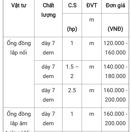
Vật tư
Chất
C.S
ĐVT
Đơn giá
lượng
m
(hp)
(VNĐ)
Ống đồng
dày 7
1
m
120.000 -
lắp nổi
dem
160.000
dày 7
1.5 –
m
140.000 -
dem
2
180.000
dày 7
2.5
m
160.000 -
dem
200.000
Ống đồng
dày 7
1
m
160.000 -
lắp âm
dem
200.000