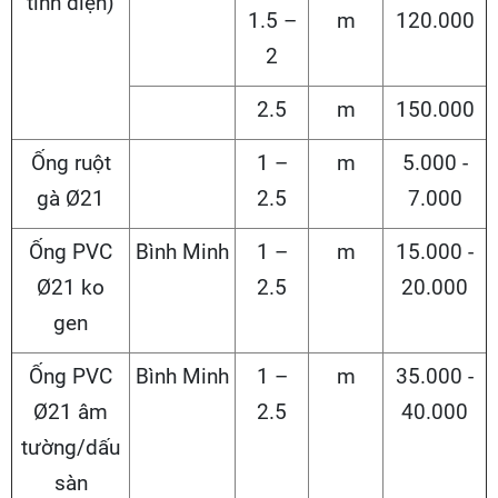
tĩnh điện)
1.5 –
m
120.000
2
2.5
m
150.000
Ống ruột
1 –
m
5.000 -
gà Ø21
2.5
7.000
Ống PVC
Bình Minh
1 –
m
15.000 -
Ø21 ko
2.5
20.000
gen
Ống PVC
Bình Minh
1 –
m
35.000 -
Ø21 âm
2.5
40.000
tường/dấu
sàn