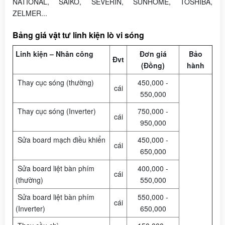
NATIONAL, SAIKO, SEVERIN, SUNHOME, TOSHIBA,
ZELMER...
Bảng giá vật tư linh kiện lò vi sóng
Linh kiện – Nhân công
Đơn giá
Bảo
Đvt
(Đồng)
hành
Thay cục sóng (thường)
450,000 -
cái
550,000
Thay cục sóng (Inverter)
750,000 -
cái
950,000
Sửa board mạch điều khiển
450,000 -
cái
650,000
Sửa board liệt bàn phím
400,000 -
cái
(thường)
550,000
Sửa board liệt bàn phím
550,000 -
cái
(Inverter)
650,000