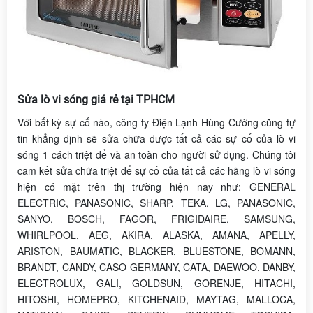
Sửa lò vi sóng giá rẻ tại TPHCM
Với bất kỳ sự cố nào, công ty Điện Lạnh Hùng Cường cũng tự
tin khẳng định sẽ sửa chữa được tất cả các sự cố của lò vi
sóng 1 cách triệt để và an toàn cho người sử dụng. Chúng tôi
cam kết sửa chữa triệt để sự cố của tất cả các hãng lò vi sóng
hiện có mặt trên thị trường hiện nay như: GENERAL
ELECTRIC, PANASONIC, SHARP, TEKA, LG, PANASONIC,
SANYO, BOSCH, FAGOR, FRIGIDAIRE, SAMSUNG,
WHIRLPOOL, AEG, AKIRA, ALASKA, AMANA, APELLY,
ARISTON, BAUMATIC, BLACKER, BLUESTONE, BOMANN,
BRANDT, CANDY, CASO GERMANY, CATA, DAEWOO, DANBY,
ELECTROLUX, GALI, GOLDSUN, GORENJE, HITACHI,
HITOSHI, HOMEPRO, KITCHENAID, MAYTAG, MALLOCA,