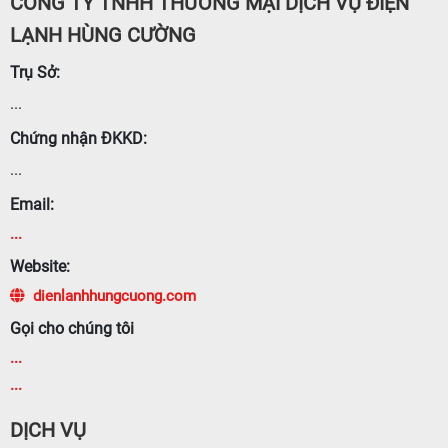
CÔNG TY TNHH THƯƠNG MẠI DỊCH VỤ ĐIỆN
LẠNH HÙNG CƯỜNG
Trụ Sở:
...
Chứng nhận ĐKKD:
...
Email:
...
Website:
dienlanhhungcuong.com
Gọi cho chúng tôi
...
...
DỊCH VỤ