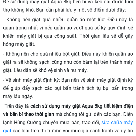
Để sử dụng máy giặt Aqua 8kg bền bỉ và kéo dài được tuổi
thọ không khó. Bạn cần phải lưu ý một số điểm dưới đây:
- Không nên giặt quá nhiều quần áo một lúc: Điều này là
quan trọng nhất vì nếu quần áo vượt quá số ký quy định sẽ
khiến máy giặt bị quá công suất. Thời gian lâu sẽ dễ gây
hỏng máy giặt.
- Không nên cho quá nhiều bột giặt: Điều này khiến quần áo
giặt ra sẽ không sạch, cũng như còn bám lại trên thành máy
giặt. Lâu dần sẽ khó vệ sinh và hư máy.
- Vệ sinh máy giặt định kỳ: Bạn nên vệ sinh máy giặt định kỳ
để giúp đẩy sạch các bụi bẩn tránh tích tụ bụi bẩn trong
máy lâu ngày.
Trên đây là
cách sử dụng máy giặt Aqua 8kg tiết kiệm điện
và bền bỉ theo thời gian
mà chúng tôi gửi đến các bạn. Điện
lạnh Hùng Cường chuyên mua bán, trao đổi,
sữa chữa máy
giặt
các loại trên thị trường với mức giá cạnh tranh và uy tín