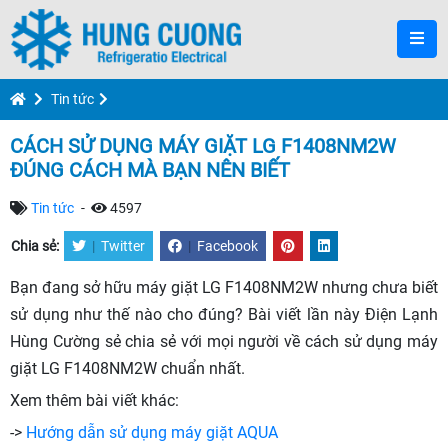
Tin tức
CÁCH SỬ DỤNG MÁY GIẶT LG F1408NM2W
ĐÚNG CÁCH MÀ BẠN NÊN BIẾT
Tin tức
-
4597
Chia sẻ:
|
Twitter
|
Facebook
Bạn đang sở hữu máy giặt LG F1408NM2W nhưng chưa biết
sử dụng như thế nào cho đúng? Bài viết lần này Điện Lạnh
Hùng Cường sẻ chia sẻ với mọi người về cách sử dụng máy
giặt LG F1408NM2W chuẩn nhất.
Xem thêm bài viết khác:
->
Hướng dẫn sử dụng máy giặt AQUA