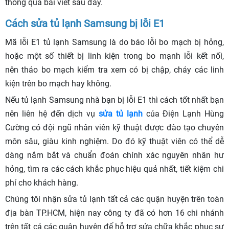
thông qua bài viết sau đây.
Cách sửa tủ lạnh Samsung bị lỗi E1
Mã lỗi E1 tủ lạnh Samsung là do báo lỗi bo mạch bị hỏng,
hoặc một số thiết bị linh kiện trong bo mạnh lỗi kết nối,
nên tháo bo mạch kiểm tra xem có bị chập, cháy các linh
kiện trên bo mạch hay không.
Nếu tủ lạnh Samsung nhà bạn bị lỗi E1 thì cách tốt nhất bạn
nên liên hệ đến dịch vụ
sửa tủ lạnh
của Điện Lạnh Hùng
Cường có đội ngũ nhân viên kỹ thuật được đào tạo chuyên
môn sâu, giàu kinh nghiệm. Do đó kỹ thuật viên có thể dễ
dàng nắm bắt và chuẩn đoán chính xác nguyên nhân hư
hỏng, tìm ra các cách khắc phục hiệu quả nhất, tiết kiệm chi
phí cho khách hàng.
Chúng tôi nhận sửa tủ lạnh tất cả các quận huyện trên toàn
địa bàn TP.HCM, hiện nay công ty đã có hơn 16 chi nhánh
trên tất cả các quận huyện để hỗ trợ sửa chữa khắc phục sự