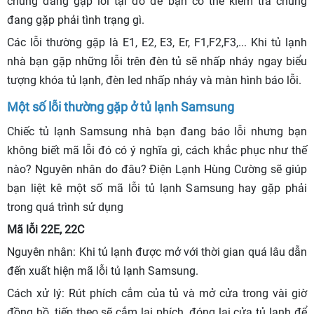
chúng đang gặp lỗi tại đó để bạn có thể kiểm tra chúng
đang gặp phải tình trạng gì.
Các lỗi thường gặp là E1, E2, E3, Er, F1,F2,F3,... Khi tủ lạnh
nhà bạn gặp những lỗi trên đèn tủ sẽ nhấp nháy ngay biểu
tượng khóa tủ lạnh, đèn led nhấp nháy và màn hình báo lỗi.
Một số lỗi thường gặp ở tủ lạnh Samsung
Chiếc tủ lạnh Samsung nhà bạn đang báo lỗi nhưng bạn
không biết mã lỗi đó có ý nghĩa gì, cách khắc phục như thế
nào? Nguyên nhân do đâu? Điện Lạnh Hùng Cường sẽ giúp
bạn liệt kê một số mã lỗi tủ lạnh Samsung hay gặp phải
trong quá trình sử dụng
Mã lỗi 22E, 22C
Nguyên nhân: Khi tủ lạnh được mở với thời gian quá lâu dẫn
đến xuất hiện mã lỗi tủ lạnh Samsung.
Cách xử lý: Rút phích cắm của tủ và mở cửa trong vài giờ
đồng hồ, tiếp theo sẽ cắm lại phích, đóng lại cửa tủ lạnh để