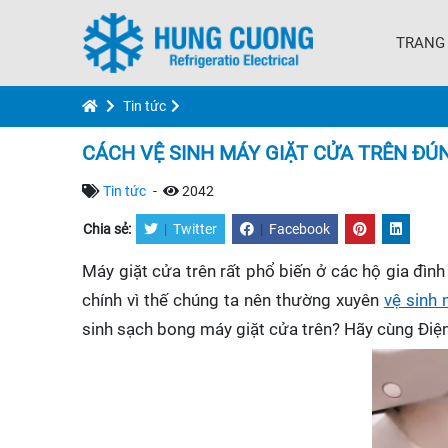
TRANG
Tin tức
CÁCH VỆ SINH MÁY GIẶT CỬA TRÊN ĐÚ
Tin tức
-
2042
Chia sẻ:
|
Twitter
|
Facebook
Máy giặt cửa trên rất phổ biến ở các hộ gia đình
chính vì thế chúng ta nên thường xuyên
vệ sinh 
sinh sạch bong máy giặt cửa trên? Hãy cùng Điện 