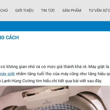
 CHỦ
GIỚI THIỆU
TIN TỨC
SẢN PHẨM
TƯ VẤN SỬ 
NG CÁCH
 có không gian nhỏ và có mức giá thành khá rẻ. Máy giặt là
máy giặt
nhằm tăng tuổi thọ của máy cũng như tăng hiệu qu
Lạnh Hùng Cường tìm hiểu chi tiết qua bài viết sau đây.