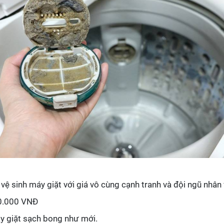
ệ sinh máy giặt với giá vô cùng cạnh tranh và đội ngũ nhân v
50.000 VNĐ
áy giặt sạch bong như mới.