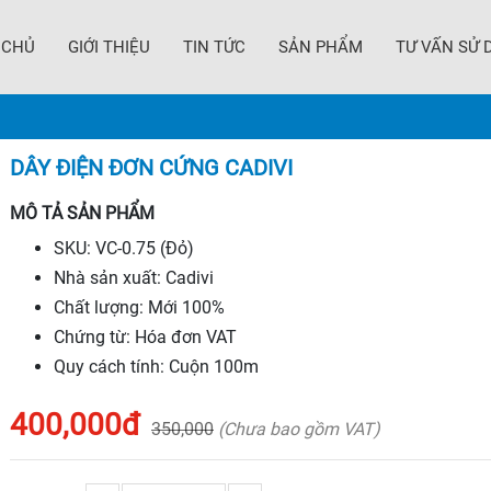
 CHỦ
GIỚI THIỆU
TIN TỨC
SẢN PHẨM
TƯ VẤN SỬ 
DÂY ĐIỆN ĐƠN CỨNG CADIVI
MÔ TẢ SẢN PHẨM
SKU: VC-0.75 (Đỏ)
Nhà sản xuất: Cadivi
Chất lượng: Mới 100%
Chứng từ: Hóa đơn VAT
Quy cách tính: Cuộn 100m
400,000đ
350,000
(Chưa bao gồm VAT)