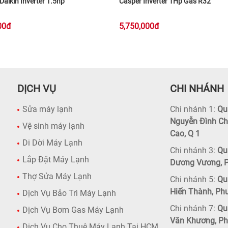
aikin Inverter 1.5hp
Casper Inverter 1Hp Gas R32
00đ
5,750,000đ
DỊCH VỤ
CHI NHÁNH
Sửa máy lạnh
Chi nhánh 1:
Quậ
Nguyễn Đình Ch
Vệ sinh máy lạnh
Cao, Q 1
Di Dời Máy Lạnh
Chi nhánh 3:
Quậ
Lắp Đặt Máy Lạnh
Dương Vương, P
Thợ Sửa Máy Lạnh
Chi nhánh 5:
Quậ
Hiến Thành, Ph
Dịch Vụ Bảo Trì Máy Lạnh
Chi nhánh 7:
Quậ
Dịch Vụ Bơm Gas Máy Lạnh
Văn Khương, Ph
Dịch Vụ Cho Thuê Máy Lạnh Tại HCM