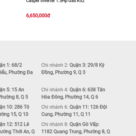
Casper Inverter 1.5Hp Gas R32
6,650,000đ
n 1: 68/2
Chi nhánh 2:
Quận 3: 29/8 Kỳ
iểu, Phường Đa
Đồng, Phường 9, Q 3
n 5: 15 An
Chi nhánh 4:
Quận 6: 638 Tân
hường 8, Q 5
Hòa Đông, Phường 14, Q 6
n 10: 286 Tô
Chi nhánh 6:
Quận 11: 126 Đội
ường 15, Q 10
Cung, Phường 11, Q 11
n 12: 512 Lê
Chi nhánh 8:
Quận Gò Vấp:
ường Thới An, Q
1182 Quang Trung, Phường 8, Q