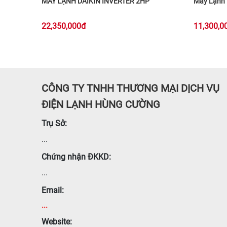
MÁY LẠNH DAIKIN INVERTER 2HP
Máy Lạnh D
22,350,000đ
11,300,0
CÔNG TY TNHH THƯƠNG MẠI DỊCH VỤ
ĐIỆN LẠNH HÙNG CƯỜNG
Trụ Sở:
...
Chứng nhận ĐKKD:
...
Email:
...
Website: