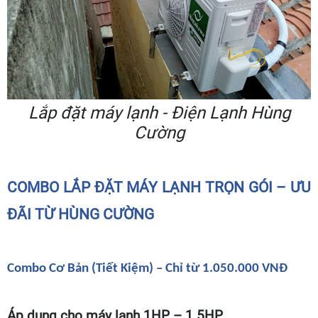
Lắp đặt máy lạnh - Điện Lạnh Hùng
Cường
COMBO LẮP ĐẶT MÁY LẠNH TRỌN GÓI – ƯU
ĐÃI TỪ HÙNG CƯỜNG
Combo Cơ Bản (Tiết Kiệm) – Chỉ từ 1.050.000 VNĐ
Áp dụng cho máy lạnh 1HP – 1.5HP