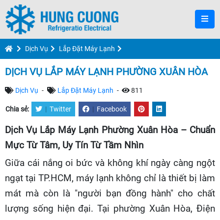
Dịch Vụ
Lắp Đặt Máy Lạnh
DỊCH VỤ LẮP MÁY LẠNH PHƯỜNG XUÂN HÒA
Dịch Vụ
-
Lắp Đặt Máy Lạnh
-
811
Chia sẻ:
|
Twitter
|
Facebook
Dịch Vụ Lắp Máy Lạnh Phường Xuân Hòa – Chuẩn
Mực Từ Tâm, Uy Tín Từ Tầm Nhìn
Giữa cái nắng oi bức và không khí ngày càng ngột
ngạt tại TP.HCM, máy lạnh không chỉ là thiết bị làm
mát mà còn là "người bạn đồng hành" cho chất
lượng sống hiện đại. Tại phường Xuân Hòa, Điện