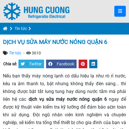
Tin tức
DỊCH VỤ SỬA MÁY NƯỚC NÓNG QUẬN 6
Tin tức
-
3610
Chia sẻ:
|
Twitter
|
Facebook
Nếu bạn thấy máy nóng lạnh có dấu hiệu lạ như rò rỉ nước,
kêu ra âm thanh to, bật nhưng không thấy đèn sáng... thì
không được bật tắt lung tung hay dùng nước tắm mà phải
liên hệ các
dịch vụ sửa máy nước nóng quận 6
ngay để
được kỹ thuật viên kiểm tra kỹ lưỡng để đảm bảo a¤n toàn
khi sử dụng. Đội ngũ nhân viên kinh nghiệm và chuyên
nghiệp, sẽ kiểm tra tổng thể thiết bị cho gia đình của bạn và