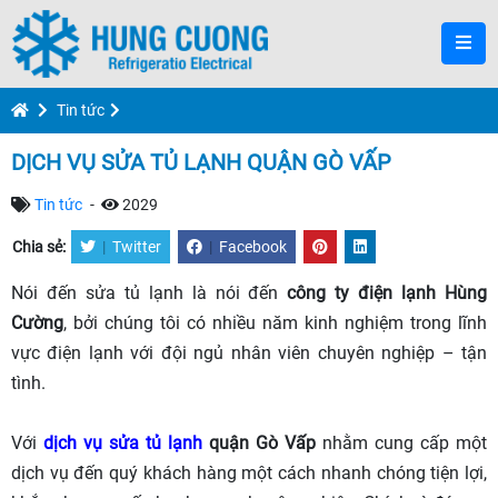
Tin tức
DỊCH VỤ SỬA TỦ LẠNH QUẬN GÒ VẤP
Tin tức
-
2029
Chia sẻ:
|
Twitter
|
Facebook
Nói đến sửa tủ lạnh là nói đến
công ty điện lạnh Hùng
Cường
, bởi chúng tôi có nhiều năm kinh nghiệm trong lĩnh
vực điện lạnh với đội ngủ nhân viên chuyên nghiệp – tận
tình.
Với
dịch vụ sửa tủ lạnh
quận Gò Vấp
nhằm cung cấp một
dịch vụ đến quý khách hàng một cách nhanh chóng tiện lợi,