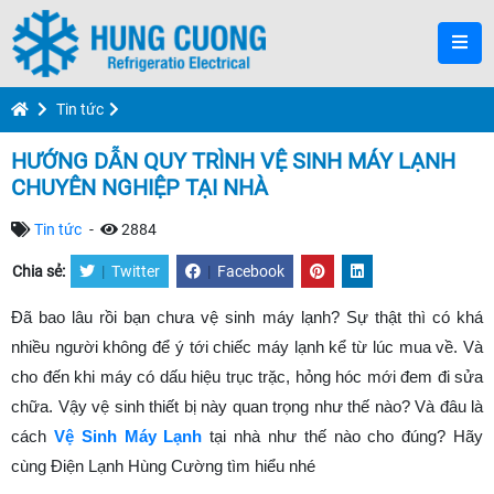
Tin tức
HƯỚNG DẪN QUY TRÌNH VỆ SINH MÁY LẠNH
CHUYÊN NGHIỆP TẠI NHÀ
Tin tức
-
2884
Chia sẻ:
|
Twitter
|
Facebook
Đã bao lâu rồi bạn chưa vệ sinh máy lạnh? Sự thật thì có khá
nhiều người không để ý tới chiếc máy lạnh kể từ lúc mua về. Và
cho đến khi máy có dấu hiệu trục trặc, hỏng hóc mới đem đi sửa
chữa. Vậy vệ sinh thiết bị này quan trọng như thế nào? Và đâu là
cách
Vệ Sinh Máy Lạnh
tại nhà như thế nào cho đúng? Hãy
cùng Điện Lạnh Hùng Cường tìm hiểu nhé