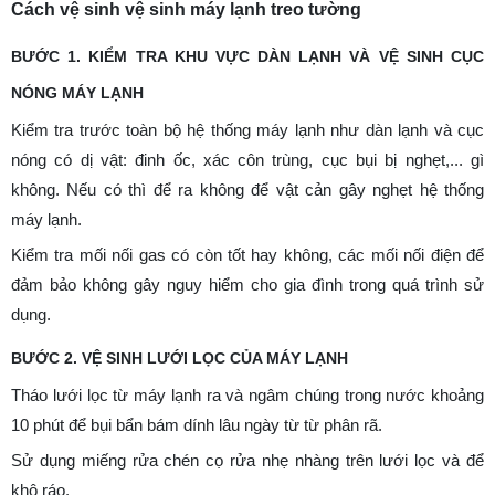
Cách vệ sinh vệ sinh máy lạnh treo tường
BƯỚC 1. KIỂM TRA KHU VỰC DÀN LẠNH VÀ VỆ SINH CỤC
NÓNG MÁY LẠNH
Kiểm tra trước toàn bộ hệ thống máy lạnh như dàn lạnh và cục
nóng có dị vật: đinh ốc, xác côn trùng, cục bụi bị nghẹt,... gì
không. Nếu có thì để ra không để vật cản gây nghẹt hệ thống
máy lạnh.
Kiểm tra mối nối gas có còn tốt hay không, các mối nối điện để
đảm bảo không gây nguy hiểm cho gia đình trong quá trình sử
dụng.
BƯỚC 2. VỆ SINH LƯỚI LỌC CỦA MÁY LẠNH
Tháo lưới lọc từ máy lạnh ra và ngâm chúng trong nước khoảng
10 phút để bụi bẩn bám dính lâu ngày từ từ phân rã.
Sử dụng miếng rửa chén cọ rửa nhẹ nhàng trên lưới lọc và để
khô ráo.