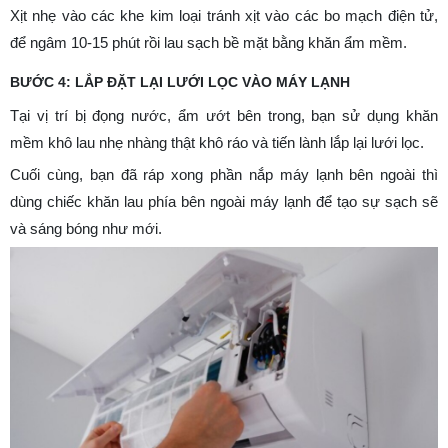
Xịt nhẹ vào các khe kim loại tránh xịt vào các bo mạch điện tử,
để ngâm 10-15 phút rồi lau sạch bề mặt bằng khăn ẩm mềm.
BƯỚC 4: LẮP ĐẶT LẠI LƯỚI LỌC VÀO MÁY LẠNH
Tại vị trí bị đọng nước, ẩm ướt bên trong, bạn sử dụng khăn
mềm khô lau nhẹ nhàng thật khô ráo và tiến lành lắp lại lưới lọc.
Cuối cùng, bạn đã ráp xong phần nắp máy lạnh bên ngoài thì
dùng chiếc khăn lau phía bên ngoài máy lạnh để tạo sự sạch sẽ
và sáng bóng như mới.