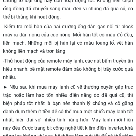
chứng tỏ loại ống này còn hoạt động tốt. Không nên chọn
ống đồng đã chuyển sang màu đen vì chúng đã quá cũ, có
thể bị thủng khi hoạt động.
-Kiểm tra mối hàn của hai đường ống dẫn gas nối từ block
máy ra dàn nóng của cục nóng. Mối hàn tốt có màu đỏ đều,
liền mạch. Những mối bị hàn lại có màu loang lổ, vết hàn
không liền mạch và trơn láng
-Thử hoạt động của remote máy lạnh, các nút bấm truyền tín
hiệu nhanh, bề mặt remote đảm bảo không bị trầy xước quá
nhiều.
► Nếu sau khi mua máy lạnh cũ về thường xuyên gặp trục
trặc hoặc làm hao tốn nhiều điện năng do đã quá cũ, thì
biện pháp tốt nhất là bạn nên thanh lý chúng và cố gắng
dành dụm thêm ít tiền để có thể mua một chiếc máy lạnh tốt
nhất, hiện đại với nhiều tính năng hơn. Máy lạnh mới hiện
nay đều được trang bị: công nghệ tiết kiệm điện Inverter, khả