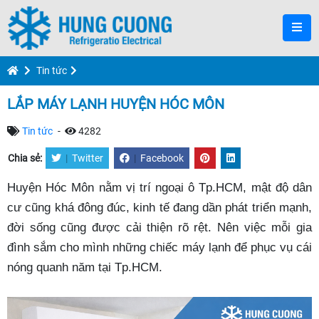
Tin tức
LẮP MÁY LẠNH HUYỆN HÓC MÔN
Tin tức
-
4282
Chia sẻ:
|
Twitter
|
Facebook
Huyện Hóc Môn nằm vị trí ngoại ô Tp.HCM, mật độ dân
cư cũng khá đông đúc, kinh tế đang dần phát triển mạnh,
đời sống cũng được cải thiện rõ rệt. Nên việc mỗi gia
đình sắm cho mình những chiếc máy lạnh để phục vụ cái
nóng quanh năm tại Tp.HCM.