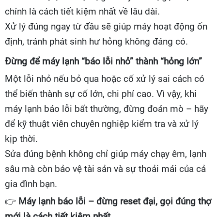
chính là cách tiết kiệm nhất về lâu dài.
Xử lý đúng ngay từ đầu sẽ giúp máy hoạt động ổn
định, tránh phát sinh hư hỏng không đáng có.
Đừng để máy lạnh “báo lỗi nhỏ” thành “hỏng lớn”
Một lỗi nhỏ nếu bỏ qua hoặc cố xử lý sai cách có
thể biến thành sự cố lớn, chi phí cao. Vì vậy, khi
máy lạnh báo lỗi bất thường, đừng đoán mò – hãy
để kỹ thuật viên chuyên nghiệp kiểm tra và xử lý
kịp thời.
Sửa đúng bệnh không chỉ giúp máy chạy êm, lạnh
sâu mà còn bảo vệ tài sản và sự thoải mái của cả
gia đình bạn.
👉
Máy lạnh báo lỗi – đừng reset đại, gọi đúng thợ
mới là cách tiết kiệm nhất.