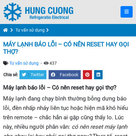
Tư vấn sử dụng
MÁY LẠNH BÁO LỖI – CÓ NÊN RESET HAY GỌI
THỢ?
Tư vấn sử dụng
-
437
Chia sẻ:
|
Twitter
|
Facebook
Máy lạnh báo lỗi – Có nên reset hay gọi thợ?
Máy lạnh đang chạy bình thường bỗng dưng báo
lỗi, đèn nhấp nháy liên tục hoặc hiện mã khó hiểu
trên remote – chắc hẳn ai gặp cũng thấy lo. Lúc
này, nhiều người phân vân:
có nên reset máy lạnh