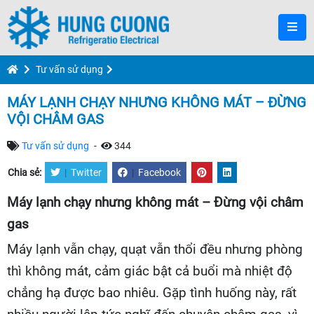
Tư vấn sử dụng
MÁY LẠNH CHẠY NHƯNG KHÔNG MÁT – ĐỪNG
VỘI CHÂM GAS
Tư vấn sử dụng
-
344
Chia sẻ:
|
Twitter
|
Facebook
Máy lạnh chạy nhưng không mát – Đừng vội châm
gas
Máy lạnh vẫn chạy, quạt vẫn thổi đều nhưng phòng
thì không mát, cảm giác bật cả buổi mà nhiệt độ
chẳng hạ được bao nhiêu. Gặp tình huống này, rất