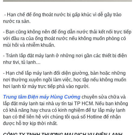
 - Hạn chế để ống thoát nước bị gấp khúc vì dễ gây trào 
nước ra sàn.
- Bạn cũng không nên để ống dẫn nước thải kết nối trực tiếp 
với đầu ra của ống thoát nước nếu không muốn phòng có 
mùi hôi và nhiễm khuẩn.
- Tránh lắp đặt máy lạnh ở những nơi gần các thiết bị điện 
như tivi, tủ lạnh…
- Hạn chế lắp máy lạnh đối diện giường, bàn hoặc những 
nơi thường xuyên ngồi làm việc, học tập nếu không muốn 
hơi lạnh từ máy trực tiếp phà vào người.
Trung tâm Điện máy Hùng Cường
 chuyên sửa chữa và 
lắp đặt máy lạnh tại nhà uy tín tại TP HCM. Nếu bạn không 
có khả năng hay chưa có kinh nghiệm để tự lắp máy lạnh 
bạn có thể liên hệ với chúng tôi quá số Hotline để nhận 
được hỗ trợ kịp thời nhất.
CÔNG TY TNHH THƯƠNG MẠI DỊCH VỤ ĐIỆN LẠNH 