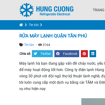
TRANG
Tin tức
RỬA MÁY LẠNH QUẬN TÂN PHÚ
Tin tức
-
3164
Chia sẻ:
|
Twitter
|
Facebook
Máy lạnh hà bạn đang gặp vấn đề chảy nước, yếu lạ
để máy hoạt động tốt hơn. Công ty điện lạnh Hùng
vòng 30 phút với đội ngũ thợ kỹ thuật lành nghề, đ
tôi luôn cung cấp một dịch vụ bằng cái TÂM và Đ
vụ như hiện nay