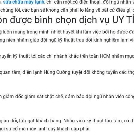
h
,
sửa chữa máy lạnh
, chỉ cần một cú điện thoại, đội ngũ nhân 
húng tôi, các bạn sẽ không cần phải lo lắng về bất cứ điều gì, c
ôn được bình chọn dịch vụ UY
g
luôn mang trong mình nhiệt huyết khi làm việc bởi họ được đà
ng niên nhằm giúp đội ngũ kỹ thuật trau dồi kinh nghiệm làm v
huyển kỹ thuật tới các chi nhánh khác trên toàn HCM nhằm mục
quan tâm, điện lạnh Hùng Cường tuyệt đối không tuyển các thợ k
n giám đốc giám sát chặt chẽ, đảm bảo đội ngũ nhân viên côn
 gian dối, lừa gạt khách hàng. Nhân viên kỹ thuật tận tâm, c
 mọi sự cố mà máy lạnh quý khách gặp phải.