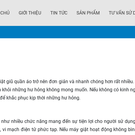
 CHỦ
GIỚI THIỆU
TIN TỨC
SẢN PHẨM
TƯ VẤN SỬ 
giặt giũ quần áo trở nên đơn giản và nhanh chóng hơn rất nhiều
nh khỏi những hư hỏng không mong muốn. Nếu không có kinh ngh
để khắc phục kịp thời những hư hỏng.
 như nhiều chức năng mang đến sự tiện lợi cho người sử dụng
, vi mạch điện tử phức tạp. Nếu máy giặt hoạt động không bìn