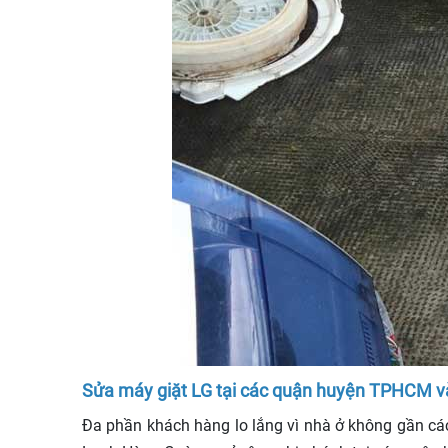
Sửa máy giặt LG tại các quận huyện TPHCM v
Đa phần khách hàng lo lắng vì nhà ở không gần các