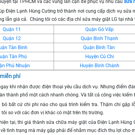
huyện tại TPHCM và các vùng lân cận để phục vụ nhu cầu
sửa 
p Điện Lạnh Hùng Cường trở thành nơi cung cấp dịch vụ sửa má
ng lẫn giá cả. Chúng tôi có các địa chỉ sửa máy giặt LG tại nhà 
Quận 11
Quận Gò Vấp
Quận 12
Quận Bình Thạnh
uận Tân Bình
Quận Bình Tân
uận Tân Phú
Huyện Củ Chi
ận Phú Nhuận
Huyện Bình Chánh
 miễn phí
ngay khi nhận được điện thoại yêu cầu dịch vụ. Nhưng điểm đán
oàn thành phố một cách nhanh chóng. Và tất cả công việc kiểm t
bỏ bất cứ chi phi nào cho quá trình kiểm tra. Thậm chí gặp l
ôi so với các đơn vị khác có mặt trên thị trường.
g hiện tại, thì giá thành sửa chữa máy giặt của Điện Lạnh Hùn
 về tình trạng mà máy gặp phải để nhằm mục đích thu lợi cho 