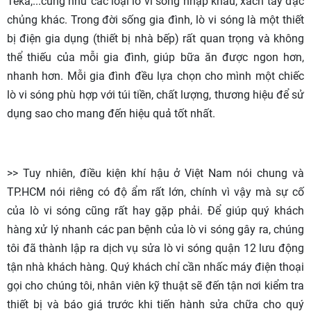
Teka,...cũng như các loại lò vi sóng nhập khẩu, xách tay đặc
chủng khác. Trong đời sống gia đình, lò vi sóng là một thiết
bị điện gia dụng (thiết bị nhà bếp) rất quan trọng và không
thể thiếu của mỗi gia đình, giúp bữa ăn được ngon hơn,
nhanh hơn. Mỗi gia đình đều lựa chọn cho mình một chiếc
lò vi sóng phù hợp với túi tiền, chất lượng, thương hiệu để sử
dụng sao cho mang đến hiệu quả tốt nhất.
>> Tuy nhiên, điều kiện khí hậu ở Việt Nam nói chung và
TP.HCM nói riêng có độ ẩm rất lớn, chính vì vậy mà sự cố
của lò vi sóng cũng rất hay gặp phải. Để giúp quý khách
hàng xử lý nhanh các pan bệnh của lò vi sóng gây ra, chúng
tôi đã thành lập ra dịch vụ sửa lò vi sóng quận 12 lưu động
tận nhà khách hàng. Quý khách chỉ cần nhấc máy điện thoại
gọi cho chúng tôi, nhân viên kỹ thuật sẽ đến tận nơi kiểm tra
thiết bị và báo giá trước khi tiến hành sửa chữa cho quý