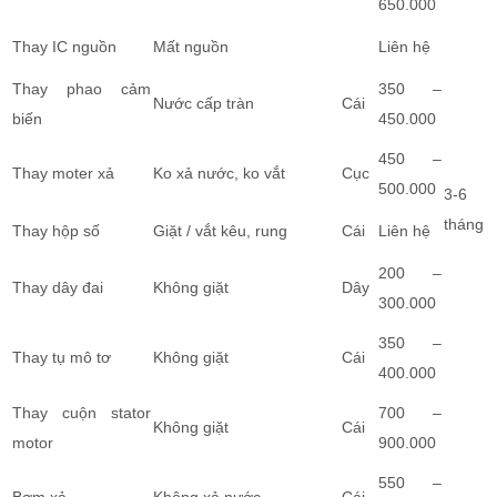
650.000
Thay IC nguồn
Mất nguồn
Liên hệ
Thay phao cảm
350 –
Nước cấp tràn
Cái
biến
450.000
450 –
Thay moter xả
Ko xả nước, ko vắt
Cục
500.000
3-6
tháng
Thay hộp số
Giặt / vắt kêu, rung
Cái
Liên hệ
200 –
Thay dây đai
Không giặt
Dây
300.000
350 –
Thay tụ mô tơ
Không giặt
Cái
400.000
Thay cuộn stator
700 –
Không giặt
Cái
motor
900.000
550 –