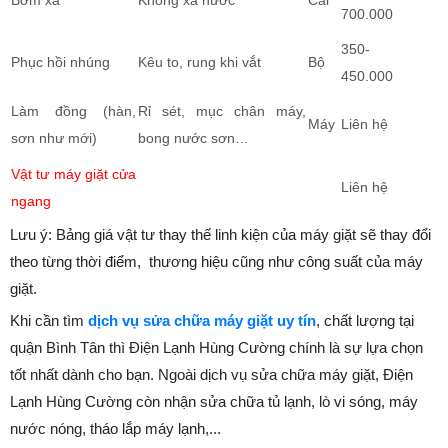
Bơm xả
Không xả nước
Cái
700.000
350-
Phục hồi nhúng
Kêu to, rung khi vắt
Bộ
450.000
Làm đồng (hàn,
Rỉ sét, mục chân máy,
Máy
Liên hệ
sơn như mới)
bong nước sơn…
Vật tư máy giặt cửa
Liên hệ
ngang
Lưu ý: Bảng giá vật tư thay thế linh kiện của máy giặt sẽ thay đổi
theo từng thời điểm, thương hiệu cũng như công suất của máy
giặt.
Khi cần tìm
dịch vụ sửa chữa máy giặt uy tín
, chất lượng tại
quận Bình Tân thì Điện Lạnh Hùng Cường chính là sự lựa chọn
tốt nhất dành cho bạn. Ngoài dịch vụ sửa chữa máy giặt, Điện
Lạnh Hùng Cường còn nhận sửa chữa tủ lạnh, lò vi sóng, máy
nước nóng, tháo lắp máy lạnh,...