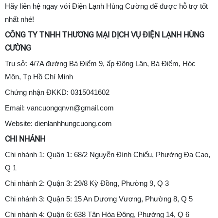
Hãy liên hệ
ngay với Điện Lạnh Hùng Cường để được hỗ trợ tốt
nhất nhé!
CÔNG TY TNHH THƯƠNG MẠI DỊCH VỤ ĐIỆN LẠNH HÙNG
CƯỜNG
Trụ sở: 4/7A đường Bà Điểm 9, ấp Đông Lân, Bà Điểm, Hóc
Môn, Tp Hồ Chí Minh
Chứng nhận ĐKKD: 0315041602
Email: vancuongqnvn@gmail.com
Website: dienlanhhungcuong.com
CHI NHÁNH
Chi nhánh 1: Quận 1: 68/2 Nguyễn Đình Chiểu, Phường Đa Cao,
Q 1
Chi nhánh 2: Quận 3: 29/8 Kỳ Đồng, Phường 9, Q 3
Chi nhánh 3: Quận 5: 15 An Dương Vương, Phường 8, Q 5
Chi nhánh 4: Quận 6: 638 Tân Hòa Đông, Phường 14, Q 6