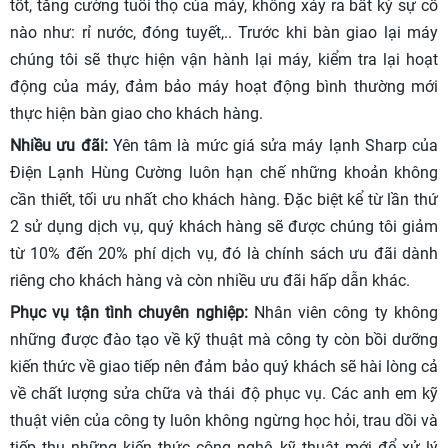
tốt, tăng cường tuổi thọ của máy, không xảy ra bất kỳ sự cố
nào như: rỉ nước, đóng tuyết,.. Trước khi bàn giao lại máy
chúng tôi sẽ thực hiện vận hành lại máy, kiểm tra lại hoạt
động của máy, đảm bảo máy hoạt động bình thường mới
thực hiện bàn giao cho khách hàng.
Nhiều ưu đãi:
Yên tâm là mức giá sửa máy lạnh Sharp của
Điện Lạnh Hùng Cường luôn hạn chế những khoản không
cần thiết, tối ưu nhất cho khách hàng. Đặc biệt kể từ lần thứ
2 sử dụng dịch vụ, quý khách hàng sẽ được chúng tôi giảm
từ 10% đến 20% phí dịch vụ, đó là chính sách ưu đãi dành
riêng cho khách hàng và còn nhiều ưu đãi hấp dẫn khác.
Phục vụ tận tình chuyên nghiệp:
Nhân viên công ty không
những được đào tạo về kỹ thuật mà công ty còn bồi dưỡng
kiến thức về giao tiếp nên đảm bảo quý khách sẽ hài lòng cả
về chất lượng sửa chữa và thái độ phục vụ. Các anh em kỹ
thuật viên của công ty luôn không ngừng học hỏi, trau dồi và
tiếp thu những kiến thức công nghệ, kỹ thuật mới để xử lý