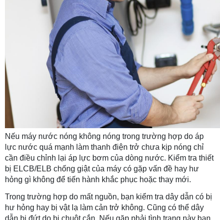
Nếu máy nước nóng không nóng trong trường hợp do áp 
lực nước quá mạnh làm thanh điện trở chưa kịp nóng chỉ 
cần điều chỉnh lại áp lực bơm của dòng nước. Kiểm tra thiết 
bị ELCB/ELB chống giật của máy có gặp vấn đề hay hư 
hỏng gì không để tiến hành khắc phục hoặc thay mới.
Trong trường hợp do mất nguồn, bạn kiểm tra dây dẫn có bị 
hư hỏng hay bị vật lạ làm cản trở không. Cũng có thể dây 
dẫn bị đứt do bị chuột cắn. Nếu gặp phải tình trạng này bạn 