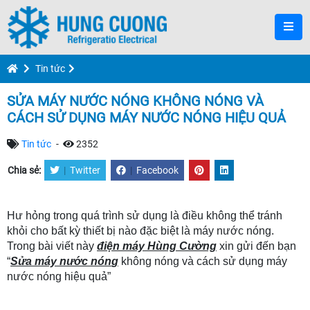
Tin tức
SỬA MÁY NƯỚC NÓNG KHÔNG NÓNG VÀ
CÁCH SỬ DỤNG MÁY NƯỚC NÓNG HIỆU QUẢ
Tin tức
-
2352
Chia sẻ:
|
Twitter
|
Facebook
Hư hỏng trong quá trình sử dụng là điều không thể tránh 
khỏi cho bất kỳ thiết bị nào đặc biệt là máy nước nóng. 
Trong bài viết này 
điện máy Hùng Cường
 xin gửi đến bạn 
“
Sửa máy nước nón
g
 không nóng và cách sử dụng máy 
nước nóng hiệu quả”