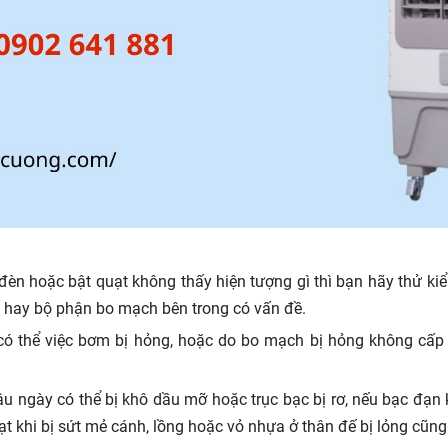
èn hoặc bật quạt không thấy hiện tượng gì thì bạn hãy thử kiểm
c hay bộ phận bo mạch bên trong có vấn đề.
 có thể việc bơm bị hỏng, hoặc do bo mạch bị hỏng không cấ
u ngày có thể bị khô dầu mỡ hoặc trục bạc bị rơ, nếu bạc đạn 
t khi bị sứt mẻ cánh, lồng hoặc vỏ nhựa ở thân đế bị lỏng cũng 