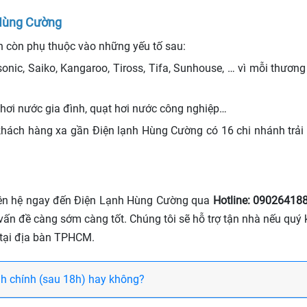
 Hùng Cường
nh còn phụ thuộc vào những yếu tố sau:
sonic, Saiko, Kangaroo, Tiross, Tifa, Sunhouse, … vì mỗi thươ
 hơi nước gia đình, quạt hơi nước công nghiệp…
 khách hàng xa gần Điện lạnh Hùng Cường có 16 chi nhánh t
iên hệ ngay đến Điện Lạnh Hùng Cường qua
Hotline: 09026418
n đề càng sớm càng tốt. Chúng tôi sẽ hỗ trợ tận nhà nếu quý k
t tại địa bàn TPHCM.
nh chính (sau 18h) hay không?