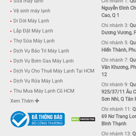
Sửa máy lạnh
Chi nhánh 1:
Quậ
Nguyễn Đình Ch
Vệ sinh máy lạnh
Cao, Q 1
Di Dời Máy Lạnh
Chi nhánh 3:
Quậ
Lắp Đặt Máy Lạnh
Dương Vương, P
Thợ Sửa Máy Lạnh
Chi nhánh 5:
Quậ
Hiến Thành, Ph
Dịch Vụ Bảo Trì Máy Lạnh
Chi nhánh 7:
Quậ
Dịch Vụ Bơm Gas Máy Lạnh
Văn Khương, Ph
Dịch Vụ Cho Thuê Máy Lạnh Tại HCM
12
Dịch Vụ Rửa Máy Lạnh
Chi nhánh 9:
Qu
Thu Mua Máy Lạnh Cũ HCM
925/37/11 Âu C
Sơn Nhì, Q Tân
Xem Thêm
Chi nhánh 11:
Q
69 Nơ Trang Lo
Bình Thạnh
Chi nhánh 13:
Q