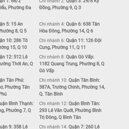
n 1: 68/2
Chi nhánh 2:
Quận 3: 29/8 Kỳ
iểu, Phường Đa
Đồng, Phường 9, Q 3
n 5: 15 An
Chi nhánh 4:
Quận 6: 638 Tân
hường 8, Q 5
Hòa Đông, Phường 14, Q 6
n 10: 286 Tô
Chi nhánh 6:
Quận 11: 126 Đội
ường 15, Q 10
Cung, Phường 11, Q 11
n 12: 512 Lê
Chi nhánh 8:
Quận Gò Vấp:
ường Thới An, Q
1182 Quang Trung, Phường 8, Q
Gò Vấp
ận Tân Phú:
Chi nhánh 10:
Quận Tân Bình:
ơ, Phường Tân
387A, Trường Chinh, Phường 14,
 Phú
Q. Tân Bình
uận Bình Thạnh:
Chi nhánh 12:
Quận Bình Tân:
ng, Phường 7, Q
293 Lê Văn Quới, Phường Bình
Trị Đông, Q Bình Tân
uận 9: 358 Lê
Chi nhánh 14:
Quận 7: 260 Lê