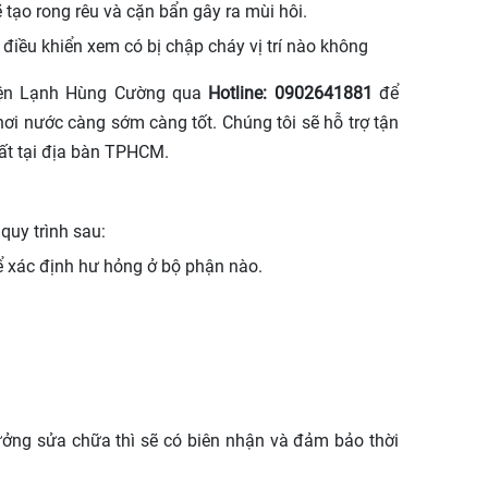
ẽ tạo rong rêu và cặn bẩn gây ra mùi hôi.
iều khiển xem có bị chập cháy vị trí nào không
Điện Lạnh Hùng Cường qua
Hotline: 0902641881
để
ơi nước càng sớm càng tốt. Chúng tôi sẽ hỗ trợ tận
hất tại địa bàn TPHCM.
quy trình sau:
để xác định hư hỏng ở bộ phận nào.
ưởng sửa chữa thì sẽ có biên nhận và đảm bảo thời