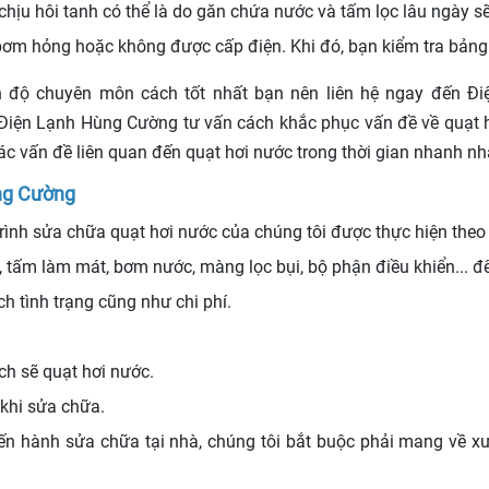
 chịu hôi tanh có thể là do găn chứa nước và tấm lọc lâu ngày s
ơm hỏng hoặc không được cấp điện. Khi đó, bạn kiểm tra bảng đ
ình độ chuyên môn cách tốt nhất bạn nên liên hệ ngay đến 
Điện Lạnh Hùng Cường tư vấn cách khắc phục vấn đề về quạt h
ác vấn đề liên quan đến quạt hơi nước trong thời gian nhanh n
ùng Cường
rình sửa chữa quạt hơi nước của chúng tôi được thực hiện theo 
ó, tấm làm mát, bơm nước, màng lọc bụi, bộ phận điều khiển... 
h tình trạng cũng như chi phí.
ạch sẽ quạt hơi nước.
 khi sửa chữa.
iến hành sửa chữa tại nhà, chúng tôi bắt buộc phải mang về x