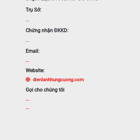
Trụ Sở:
...
Chứng nhận ĐKKD:
...
Email:
...
Website:
dienlanhhungcuong.com
Gọi cho chúng tôi
...
...