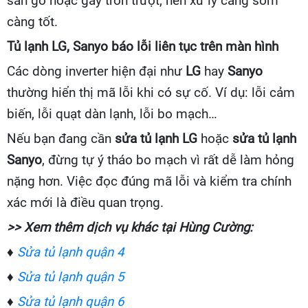
sàn gỗ hoặc gây trơn trượt, nên xử lý càng sớm
càng tốt.
Tủ lạnh LG, Sanyo báo lỗi liên tục trên màn hình
Các dòng inverter hiện đại như
LG
hay
Sanyo
thường hiển thị mã lỗi khi có sự cố. Ví dụ: lỗi cảm
biến, lỗi quạt dàn lạnh, lỗi bo mạch…
Nếu bạn đang cần
sửa tủ lạnh LG
hoặc
sửa tủ lạnh
Sanyo
, đừng tự ý tháo bo mạch vì rất dễ làm hỏng
nặng hơn. Việc đọc đúng mã lỗi và kiểm tra chính
xác mới là điều quan trọng.
>> Xem thêm dịch vụ khác tại Hùng Cường:
♦
Sửa tủ lạnh quận 4
♦
Sửa tủ lạnh quận 5
♦
Sửa tủ lạnh quận 6