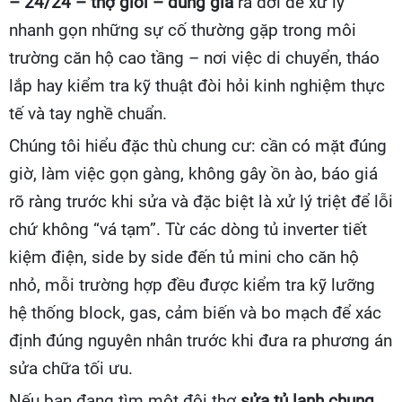
– 24/24 – thợ giỏi – đúng giá
ra đời để xử lý
nhanh gọn những sự cố thường gặp trong môi
trường căn hộ cao tầng – nơi việc di chuyển, tháo
lắp hay kiểm tra kỹ thuật đòi hỏi kinh nghiệm thực
tế và tay nghề chuẩn.
Chúng tôi hiểu đặc thù chung cư: cần có mặt đúng
giờ, làm việc gọn gàng, không gây ồn ào, báo giá
rõ ràng trước khi sửa và đặc biệt là xử lý triệt để lỗi
chứ không “vá tạm”. Từ các dòng tủ inverter tiết
kiệm điện, side by side đến tủ mini cho căn hộ
nhỏ, mỗi trường hợp đều được kiểm tra kỹ lưỡng
hệ thống block, gas, cảm biến và bo mạch để xác
định đúng nguyên nhân trước khi đưa ra phương án
sửa chữa tối ưu.
Nếu bạn đang tìm một đội thợ
sửa tủ lạnh chung