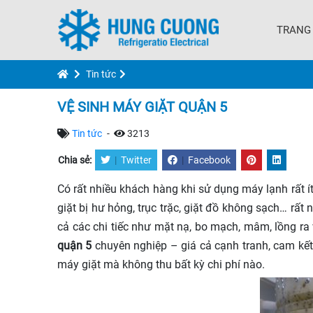
TRANG
Tin tức
VỆ SINH MÁY GIẶT QUẬN 5
Tin tức
-
3213
Chia sẻ:
|
Twitter
|
Facebook
Có rất nhiều khách hàng khi sử dụng máy lạnh rất í
giặt bị hư hỏng, trục trặc, giặt đồ không sạch… rất 
cả các chi tiếc như mặt nạ, bo mạch, mâm, lồng r
quận 5
chuyên nghiệp – giá cả cạnh tranh, cam kết 
máy giặt mà không thu bất kỳ chi phí nào.