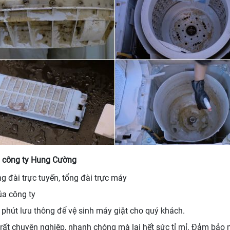
ại công ty Hung Cường
g đài trực tuyến, tổng đài trực máy
ủa công ty
0 phút lưu thông để vệ sinh máy giặt cho quý khách.
h rất chuyên nghiệp, nhanh chóng mà lại hết sức tỉ mỉ. Đảm bả