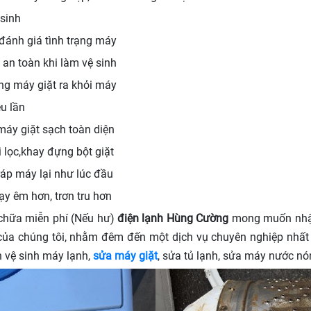
 sinh
đánh giá tình trạng máy
an toàn khi làm vệ sinh
ng máy giặt ra khỏi máy
u lần
máy giặt sạch toàn diện
i lọc,khay đựng bột giặt
áp máy lại như lúc đầu
ạy êm hơn, trơn tru hơn
 chữa miễn phí (Nếu hư)
điện lạnh Hùng Cường
mong muốn nhận
 của chúng tôi, nhằm đêm đến một dịch vụ chuyên nghiệp nhấ
 vệ sinh máy lạnh,
sửa máy giặt
, sửa tủ lạnh, sửa máy nước nó