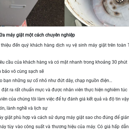
chữa máy giặt một cách chuyên nghiệp
i thiệu đến quý khách hàng dịch vụ vệ sinh máy giặt trên toà
êu cầu của khách hàng và có mặt nhanh trong khoảng 30 phút
m bảo vô cùng sạch sẽ
 cho bạn những sự cố nhỏ như đứt dây, chạp nguồn điện…
ty đặt ra rất chuẩn mực và được nhân viên thực hiện nghiêm túc
ên của chúng tôi làm việc để tự đánh giá kết quả và độ tin vậy
n, lành nghề và lịch sự
máy giặt phù hợp và cách sử dụng máy giặt sao cho đúng để gi
đ/máy tùy vào công suất và thương hiệu của máy. Có giá hấp dẫ