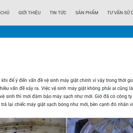
 CHỦ
GIỚI THIỆU
TIN TỨC
SẢN PHẨM
TƯ VẤN SỬ 
t khi để ý đến vấn đề vệ sinh máy giặt chính vì vậy trong thời 
nhiều vấn đề xảy ra. Việc vệ sinh máy giặt không phải ai cũng l
a vệ sinh thì mới đảm bảo máy sạch như mới. Giờ đã có công t
trả lại chiếc máy giặt sạch bóng như mới, bên cạnh đó nhân vi