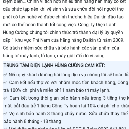
kiệm điện… Chính vì tích hợp nhiều tính năng nên máy có kết
cấu phức tạp nên khi vệ sinh và sửa chữa đòi hỏi người thợ
phải có tay nghề và được chính thương hiệu Daikin đào tạo
mới có thể hoàn thành tốt công việc. Công Ty Điện Lạnh
Hùng Cường chúng tôi chính thức trở thành đại lý ủy quyền
cấp 1 khu vực Phí Nam của hãng hàng Daikin từ năm 2009.
Có trách nhiệm sửa chữa và bảo hành các sản phầm của
hãng từ máy lạnh, tủ lạnh, máy giặt đến lò vi sóng…
TRUNG TÂM ĐIỆN LẠNH HÙNG CƯỜNG CAM KẾT:
✅ Nếu quý khách không hài lòng dịch vụ chúng tôi sẽ hoàn ti
✅ Cam kết nếu thợ vẽ vời nhằm móc tiền khách hàng, Công
trả 100% chi phí và miễn phí 1 năm bảo trì máy lạnh.
✅ Cam kết trong thời gian bảo hành nếu trong 3 tiếng thợ 
mặt, bắt đầu trễ 1 tiếng Công Ty hoàn lại 10% chi phí cho khá
✅ Vệ sinh bảo hành 3 tháng chảy nước. Sửa chữa thay thế l
bảo hành 8 tháng - 18 tháng