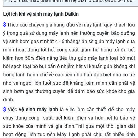
✅ Mọi thắc mắc phản ánh liên hệ SĐT & Zalo: 0902 641 881
Lợi ích khi vệ sinh máy lạnh Daikin
$
Theo các chuyên gia hàng đầu về máy lạnh quý khách lưu
ý trong quá sử dụng máy lạnh nên thường xuyên bảo dưỡng
vệ sinh bơm gas ít nhất 4 - 6 tháng/lần sẽ giúp máy lạnh của
mình hoạt động tốt hết công suất giảm hư hỏng tối đa tiết
kiệm hơn 50% điện năng tiêu thụ gúp máy lạnh loại bỏ mùi
hôi sạch loại bỏ bụi bẩn ô nhiễm hết vi khuẩn gúp không khí
trong lành hạnh chế về các bệnh hô hấp đặc biệt nhà có trẻ
nhỏ và người lớn tuổi sức đề kháng kém mình cần phải vệ
sinh bơm gas thường xuyên để đảm bảo sức khỏe cho gia
đình.
$
Việc
vệ sinh máy lạnh
là việc làm cần thiết để cho máy
chạy đúng công suất, tiết kiệm điện và hơn hết là bảo vệ
sức khỏe của mình và gia đình.Trải qua một thời gian dài
hoạt động liên tục nên Máy Lạnh phải chịu rất nhiều ảnh