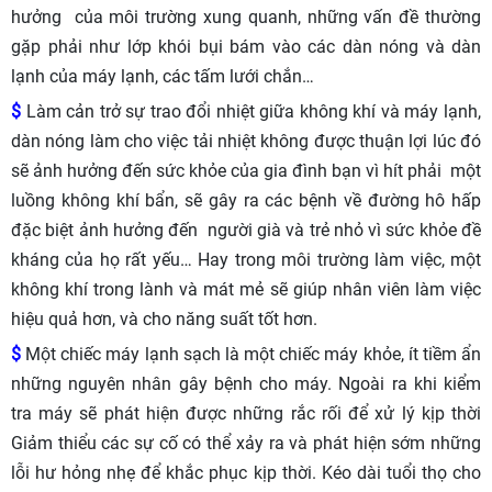
hưởng của môi trường xung quanh, những vấn đề thường
gặp phải như lớp khói bụi bám vào các dàn nóng và dàn
lạnh của máy lạnh, các tấm lưới chắn…
$
Làm cản trở sự trao đổi nhiệt giữa không khí và máy lạnh,
dàn nóng làm cho việc tải nhiệt không được thuận lợi lúc đó
sẽ ảnh hưởng đến sức khỏe của gia đình bạn vì hít phải một
luồng không khí bẩn, sẽ gây ra các bệnh về đường hô hấp
đặc biệt ảnh hưởng đến người già và trẻ nhỏ vì sức khỏe đề
kháng của họ rất yếu… Hay trong môi trường làm việc, một
không khí trong lành và mát mẻ sẽ giúp nhân viên làm việc
hiệu quả hơn, và cho năng suất tốt hơn.
$
Một chiếc máy lạnh sạch là một chiếc máy khỏe, ít tiềm ẩn
những nguyên nhân gây bệnh cho máy. Ngoài ra khi kiểm
tra máy sẽ phát hiện được những rắc rối để xử lý kịp thời
Giảm thiểu các sự cố có thể xảy ra và phát hiện sớm những
lỗi hư hỏng nhẹ để khắc phục kịp thời. Kéo dài tuổi thọ cho