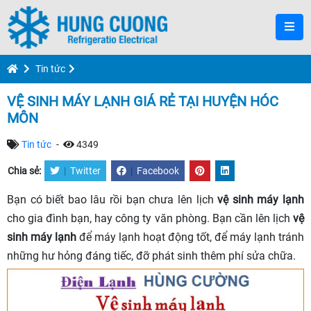
Tin tức
VỆ SINH MÁY LẠNH GIÁ RẺ TẠI HUYỆN HÓC
MÔN
Tin tức
-
4349
Chia sẻ:
|
Twitter
|
Facebook
Bạn có biết bao lâu rồi bạn chưa lên lịch
vệ sinh máy lạnh
cho gia đình bạn, hay công ty văn phòng. Bạn cần lên lịch
vệ
sinh máy lạnh
để máy lạnh hoạt động tốt, để máy lạnh tránh
những hư hỏng đáng tiếc, đỡ phát sinh thêm phí sửa chữa.