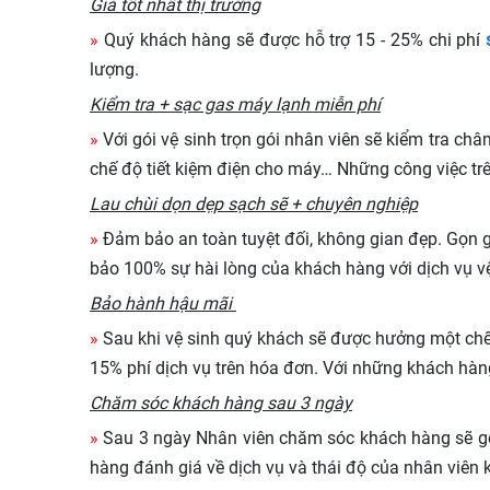
Giá tốt nhất thị trường
»
Quý khách hàng sẽ được hỗ trợ 15 - 25% chi phí
lượng.
Kiểm tra + sạc gas máy lạnh miễn phí
»
Với gói vệ sinh trọn gói nhân viên sẽ kiểm tra ch
chế độ tiết kiệm điện cho máy… Những công việc trê
Lau chùi dọn dẹp sạch sẽ + chuyên nghiệp
»
Đảm bảo an toàn tuyệt đối, không gian đẹp. Gọn g
bảo 100% sự hài lòng của khách hàng với dịch vụ 
Bảo hành hậu mãi
»
Sau khi vệ sinh quý khách sẽ được hưởng một chế 
15% phí dịch vụ trên hóa đơn. Với những khách hàng 
Chăm sóc khách hàng sau 3 ngày
»
Sau 3 ngày Nhân viên chăm sóc khách hàng sẽ gọi
hàng đánh giá về dịch vụ và thái độ của nhân viên k