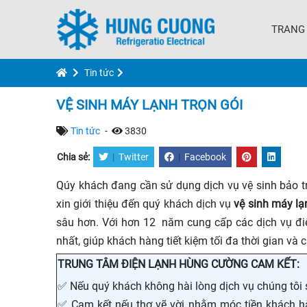
TRANG
Tin tức
VỆ SINH MÁY LẠNH TRỌN GÓI
Tin tức
-
3830
Chia sẻ:
|
Twitter
|
Facebook
Qúy khách đang cần sử dụng dịch vụ vệ sinh bảo t
xin giới thiệu đến quý khách dịch vụ
vệ sinh máy lạ
sâu hơn. Với hơn 12 năm cung cấp các dịch vụ đi
nhất, giúp khách hàng tiết kiệm tối đa thời gian và c
TRUNG TÂM ĐIỆN LẠNH HÙNG CƯỜNG CAM KẾT:
✅ Nếu quý khách không hài lòng dịch vụ chúng tôi 
✅ Cam kết nếu thợ vẽ vời nhằm móc tiền khách h