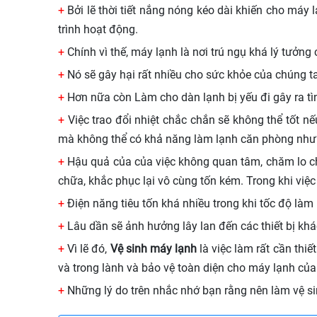
+
Bởi lẽ thời tiết nắng nóng kéo dài khiến cho máy
trình hoạt động.
+
Chính vì thế, máy lạnh là nơi trú ngụ khá lý tưởn
+
Nó sẽ gây hại rất nhiều cho sức khỏe của chúng ta 
+
Hơn nữa còn Làm cho dàn lạnh bị yếu đi gây ra tìn
+
Việc trao đổi nhiệt chắc chắn sẽ không thể tốt n
mà không thể có khả năng làm lạnh căn phòng như
+
Hậu quả của của việc không quan tâm, chăm lo cho 
chữa, khắc phục lại vô cùng tốn kém. Trong khi việ
+
Điện năng tiêu tốn khá nhiều trong khi tốc độ làm
+
Lâu dần sẽ ảnh hưởng lây lan đến các thiết bị khá
+
Vì lẽ đó,
Vệ sinh máy lạnh
là việc làm rất cần thi
và trong lành và bảo vệ toàn diện cho máy lạnh của
+
Những lý do trên nhắc nhớ bạn rằng nên làm vệ s