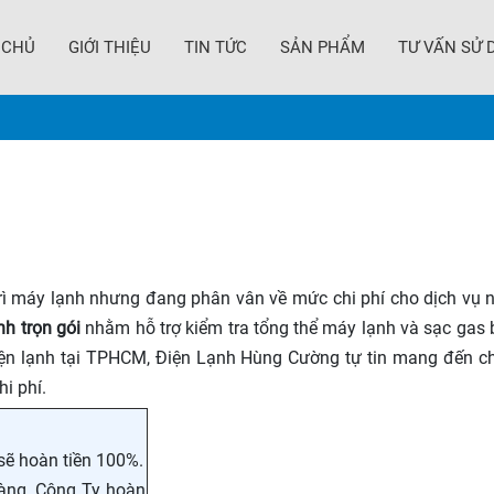
 CHỦ
GIỚI THIỆU
TIN TỨC
SẢN PHẨM
TƯ VẤN SỬ 
rì máy lạnh nhưng đang phân vân về mức chi phí cho dịch vụ n
nh trọn gói
nhằm hỗ trợ kiểm tra tổng thể máy lạnh và sạc gas 
ện lạnh tại TPHCM, Điện Lạnh Hùng Cường tự tin mang đến ch
hi phí.
sẽ hoàn tiền 100%.
àng, Công Ty hoàn