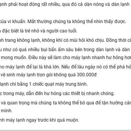
 lạnh phải hoạt động rất nhiều, qua đó cả dàn nóng và dàn lạn
g của vi khuẩn. Mắt thường chúng ta không thể nhìn thấy được.
đặc biệt là trẻ nhỏ và người cao tuổi.
h trang không lạnh, không khí có mùi hôi khó chịu. Đồng thời 
ếu như có quá nhiều bụi bẩn ẩm sâu bên trong dàn lạnh và dàn 
 mong muốn. Điều này sẽ làm cho máy lạnh nhanh hư hỏng hơn 
máy lạnh để lại là khá lớn. Nếu để lâu ngày nó có thể phá hỏn
c vệ sinh máy lạnh trọn gói không quá 300.000đ
 lạnh chỉ bằng 1 chiếc quạt máy trung bình.
c trong máy, dẫn đến hư hỏng các thiết bị nhanh chóng.
ết và quan trọng mà chúng ta không thể bỏ qua để tận hưởng cả
 mình.
inh máy lạnh ngay trước khi quá muộn.