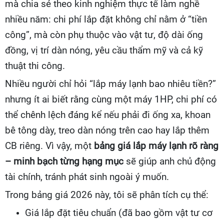
mà chia sẻ theo kinh nghiệm thực tế làm nghề
nhiều năm: chi phí lắp đặt không chỉ nằm ở “tiền
công”, mà còn phụ thuộc vào vật tư, độ dài ống
đồng, vị trí dàn nóng, yêu cầu thẩm mỹ và cả kỹ
thuật thi công.
Nhiều người chỉ hỏi “lắp máy lạnh bao nhiêu tiền?”
nhưng ít ai biết rằng cùng một máy 1HP, chi phí có
thể chênh lệch đáng kể nếu phải đi ống xa, khoan
bê tông dày, treo dàn nóng trên cao hay lắp thêm
CB riêng. Vì vậy, một
bảng giá lắp máy lạnh rõ ràng
– minh bạch từng hạng mục
sẽ giúp anh chủ động
tài chính, tránh phát sinh ngoài ý muốn.
Trong bảng giá 2026 này, tôi sẽ phân tích cụ thể:
Giá lắp đặt tiêu chuẩn (đã bao gồm vật tư cơ