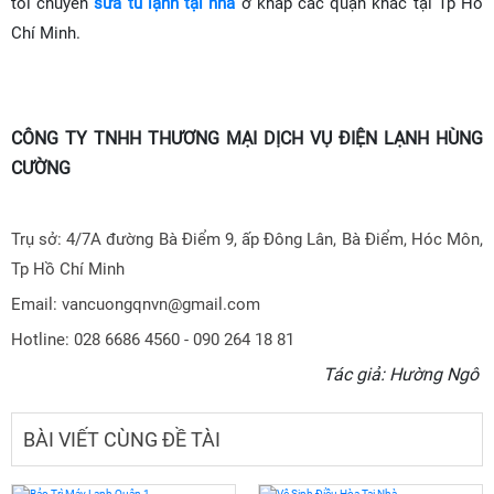
tôi chuyên
sửa tủ lạnh tại nhà
ở khắp các quận khác tại Tp Hồ
Chí Minh.
CÔNG TY TNHH THƯƠNG MẠI DỊCH VỤ ĐIỆN LẠNH HÙNG
CƯỜNG
Trụ sở: 4/7A đường Bà Điểm 9, ấp Đông Lân, Bà Điểm, Hóc Môn,
Tp Hồ Chí Minh
Email: vancuongqnvn@gmail.com
Hotline: 028 6686 4560 - 090 264 18 81
Tác giả: Hường Ngô
BÀI VIẾT CÙNG ĐỀ TÀI