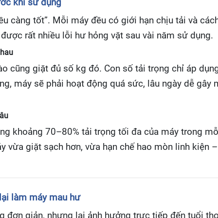
ước khi sử dụng
ều càng tốt”. Mỗi máy đều có giới hạn chịu tải và cá
 được rất nhiều lỗi hư hỏng vặt sau vài năm sử dụng.
nhau
o cũng giặt đủ số kg đó. Con số tải trọng chỉ áp dụ
ặng, máy sẽ phải hoạt động quá sức, lâu ngày dễ gây
lâu
ụng khoảng 70–80% tải trọng tối đa của máy trong mỗi
y vừa giặt sạch hơn, vừa hạn chế hao mòn linh kiện –
 lại làm máy mau hư
ơn giản, nhưng lại ảnh hưởng trực tiếp đến tuổi thọ t