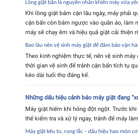
Lồng giặt bẩn là nguyên nhân khiến máy vừa y
Khi lồng giặt bám cặn lâu ngày, máy phải q
cặn bẩn còn bám ngược vào quần áo, làm nh
máy sẽ chạy êm và hiệu quả giặt cải thiện rõ
Bao lâu nên vệ sinh máy giặt để đảm bảo vận h
Theo kinh nghiệm thực tế, nên vệ sinh máy g
thời gian vệ sinh để tránh cặn bẩn tích tụ 
kéo dài tuổi thọ đáng kể.
Những dấu hiệu cảnh báo máy giặt đang “
Máy giặt hiếm khi hỏng đột ngột. Trước khi 
thể kiểm tra và xử lý ngay, tránh để máy làm
Máy giặt kêu to, rung lắc – dấu hiệu hao mòn cơ