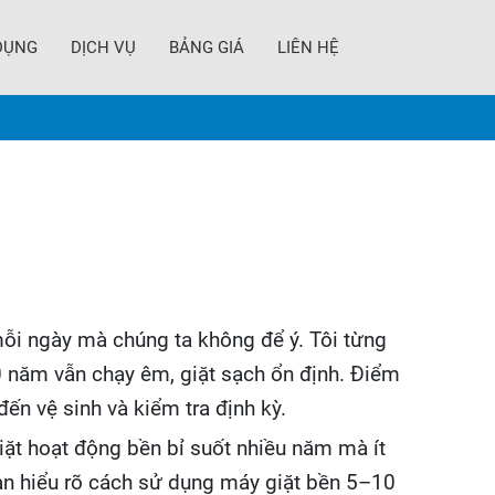
DỤNG
DỊCH VỤ
BẢNG GIÁ
LIÊN HỆ
mỗi ngày mà chúng ta không để ý. Tôi từng
 năm vẫn chạy êm, giặt sạch ổn định. Điểm
n vệ sinh và kiểm tra định kỳ.
giặt hoạt động bền bỉ suốt nhiều năm mà ít
 bạn hiểu rõ cách sử dụng máy giặt bền 5–10