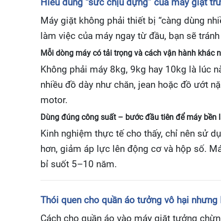
Hiểu đúng “sức chịu đựng” của máy giặt tr
Máy giặt không phải thiết bị “càng dùng nhi
làm việc của máy ngay từ đầu, bạn sẽ tránh
Mỗi dòng máy có tải trọng và cách vận hành khác 
Không phải máy 8kg, 9kg hay 10kg là lúc nà
nhiều đồ dày như chăn, jean hoặc đồ ướt n
motor.
Dùng đúng công suất – bước đầu tiên để máy bền 
Kinh nghiệm thực tế cho thấy, chỉ nên sử d
hơn, giảm áp lực lên động cơ và hộp số. Má
bỉ suốt 5–10 năm.
Thói quen cho quần áo tưởng vô hại nhưng
Cách cho quần áo vào máy giặt tưởng chừng đ