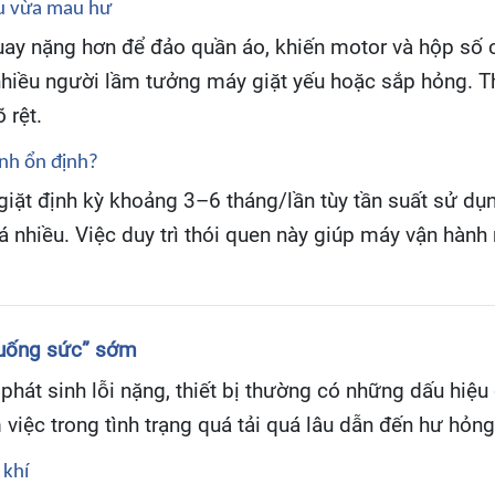
ếu vừa mau hư
uay nặng hơn để đảo quần áo, khiến motor và hộp số c
iều người lầm tưởng máy giặt yếu hoặc sắp hỏng. Thực
 rệt.
ành ổn định?
iặt định kỳ khoảng 3–6 tháng/lần tùy tần suất sử dụn
quá nhiều. Việc duy trì thói quen này giúp máy vận hàn
xuống sức” sớm
phát sinh lỗi nặng, thiết bị thường có những dấu hiệu
 việc trong tình trạng quá tải quá lâu dẫn đến hư hỏng
 khí