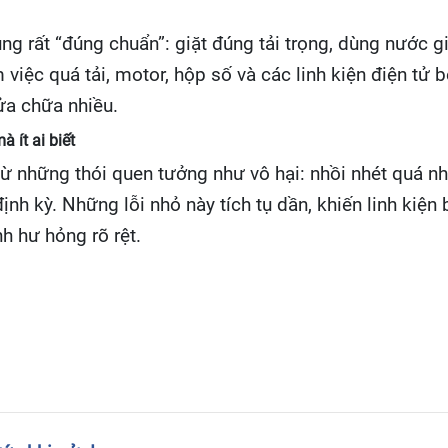
 rất “đúng chuẩn”: giặt đúng tải trọng, dùng nước giặ
iệc quá tải, motor, hộp số và các linh kiện điện tử b
ửa chữa nhiều.
 ít ai biết
ừ những thói quen tưởng như vô hại: nhồi nhét quá nhi
định kỳ. Những lỗi nhỏ này tích tụ dần, khiến linh ki
h hư hỏng rõ rệt.