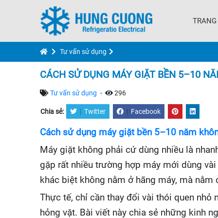
TRANG
Tư vấn sử dụng
CÁCH SỬ DỤNG MÁY GIẶT BỀN 5–10 N
Tư vấn sử dụng
-
296
Chia sẻ:
|
Twitter
|
Facebook
Cách sử dụng máy giặt bền 5–10 năm khô
Máy giặt không phải cứ dùng nhiều là nhanh
gặp rất nhiều trường hợp máy mới dùng vài
khác biệt không nằm ở hãng máy, mà nằm ở c
Thực tế, chỉ cần thay đổi vài thói quen nhỏ
hỏng vặt. Bài viết này chia sẻ những kinh n