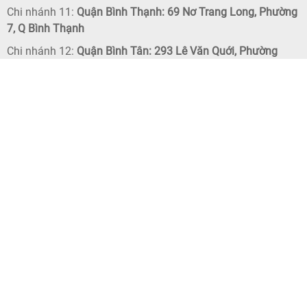
Chi nhánh 11:
Quận Bình Thạnh: 69 Nơ Trang Long, Phường
7, Q Bình Thạnh
Chi nhánh 12:
Quận Bình Tân: 293 Lê Văn Quới, Phường
Bình Trị Đông, Q Bình Tân
Chi nhánh 13:
Quận 9: 358 Lê Văn Việt, P Tăng Nhơn Phú B,
Q. 9
Chi nhánh 14:
Quận 7: 260 Lê Văn Lương, P Tân Hưng, Q. 7
Chi nhánh 15:
Quận 8: 182 Cao Lỗ, Phường 4. Q. 8
Chi nhánh 16:
Quận 2: 68 Trần Não. P. Bình An. Q. 2
Quy định và hình thức thanh toán
Chính sách bảo mật thông tin
Chính sách đổi trả - hoàn tiền
Chính sách bảo hành
Chính sách vận chuyển và giao nhận