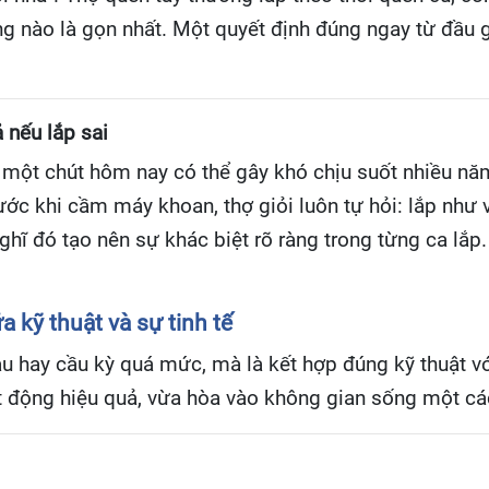
ờng nào là gọn nhất. Một quyết định đúng ngay từ đầu g
 nếu lắp sai
i một chút hôm nay có thể gây khó chịu suốt nhiều n
trước khi cầm máy khoan, thợ giỏi luôn tự hỏi: lắp như
hĩ đó tạo nên sự khác biệt rõ ràng trong từng ca lắp.
 kỹ thuật và sự tinh tế
hay cầu kỳ quá mức, mà là kết hợp đúng kỹ thuật với s
 động hiệu quả, vừa hòa vào không gian sống một cách