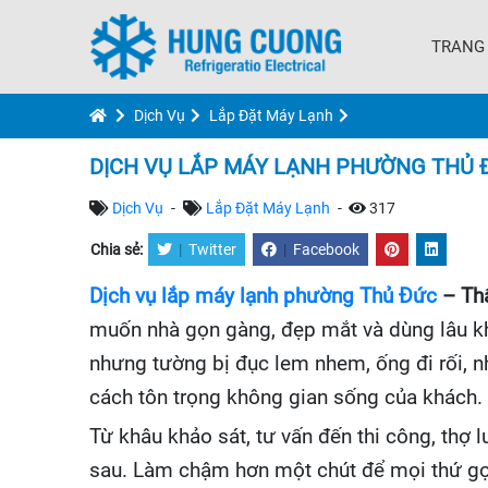
TRANG
Dịch Vụ
Lắp Đặt Máy Lạnh
DỊCH VỤ LẮP MÁY LẠNH PHƯỜNG THỦ 
Dịch Vụ
-
Lắp Đặt Máy Lạnh
-
317
Chia sẻ:
|
Twitter
|
Facebook
Dịch vụ lắp máy lạnh phường Thủ Đức
– Th
muốn nhà gọn gàng, đẹp mắt và dùng lâu khô
nhưng tường bị đục lem nhem, ống đi rối, nh
cách tôn trọng không gian sống của khách.
Từ khâu khảo sát, tư vấn đến thi công, thợ 
sau. Làm chậm hơn một chút để mọi thứ gọn