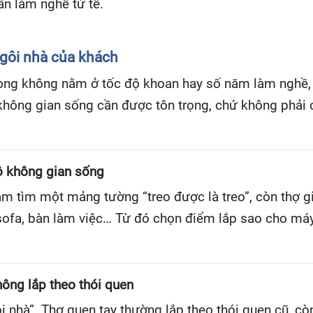
ần làm nghề tử tế.
ngôi nhà của khách
 xong không nằm ở tốc độ khoan hay số năm làm nghề
không gian sống cần được tôn trọng, chứ không phải 
ộ không gian sống
 tìm một mảng tường “treo được là treo”, còn thợ giỏ
gủ, sofa, bàn làm việc… Từ đó chọn điểm lắp sao cho m
hông lắp theo thói quen
i nhà”. Thợ quen tay thường lắp theo thói quen cũ, còn