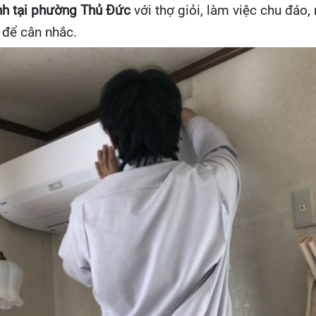
nh tại phường Thủ Đức
với thợ giỏi, làm việc chu đáo,
 để cân nhắc.