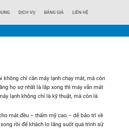
DỤNG
DỊCH VỤ
BẢNG GIÁ
LIÊN HỆ
i không chỉ cần máy lạnh chạy mát, mà còn
ằng họ sợ nhất là lắp xong thì máy vẫn mát
áy lạnh không chỉ là kỹ thuật, mà còn là
o cho mát đều – thẩm mỹ cao – dễ bảo trì về
ong rồi để khách lo lắng suốt quá trình sử