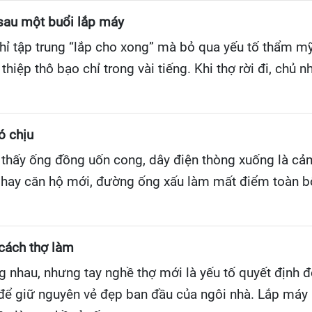
 sau một buổi lắp máy
 chỉ tập trung “lắp cho xong” mà bỏ qua yếu tố thẩm m
 thiệp thô bạo chỉ trong vài tiếng. Khi thợ rời đi, chủ 
ó chịu
thấy ống đồng uốn cong, dây điện thòng xuống là cảm g
ay căn hộ mới, đường ống xấu làm mất điểm toàn bộ 
cách thợ làm
 nhau, nhưng tay nghề thợ mới là yếu tố quyết định đẹ
a để giữ nguyên vẻ đẹp ban đầu của ngôi nhà. Lắp máy