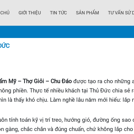
 CHỦ
GIỚI THIỆU
TIN TỨC
SẢN PHẨM
TƯ VẤN SỬ 
ĐỨC
ẩm Mỹ – Thợ Giỏi – Chu Đáo
được tạo ra cho những a
ng phiền. Thực tế nhiều khách tại Thủ Đức chia sẻ r
ìn là thấy khó chịu. Làm nghề lâu năm mới hiểu: lắp m
luôn tính toán kỹ vị trí treo, hướng gió, đường ống sa
 gàng, chắc chắn và đúng chuẩn, chứ không lắp cho x