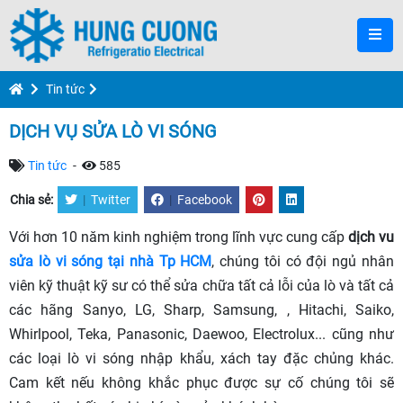
Tin tức
DỊCH VỤ SỬA LÒ VI SÓNG
Tin tức
-
585
Chia sẻ:
|
Twitter
|
Facebook
Với hơn 10 năm kinh nghiệm trong lĩnh vực cung cấp
dịch vu
sửa lò vi sóng tại nhà Tp HCM
, chúng tôi có đội ngủ nhân
viên kỹ thuật kỹ sư có thể sửa chữa tất cả lỗi của lò và tất cả
các hãng Sanyo, LG, Sharp, Samsung, , Hitachi, Saiko,
Whirlpool, Teka, Panasonic, Daewoo, Electrolux... cũng như
các loại lò vi sóng nhập khẩu, xách tay đặc chủng khác.
Cam kết nếu không khắc phục được sự cố chúng tôi sẽ