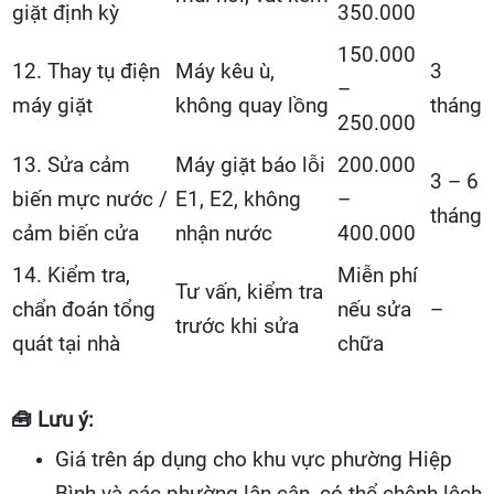
giặt định kỳ
350.000
150.000
12. Thay tụ điện
Máy kêu ù,
3
–
máy giặt
không quay lồng
tháng
250.000
13. Sửa cảm
Máy giặt báo lỗi
200.000
3 – 6
biến mực nước /
E1, E2, không
–
tháng
cảm biến cửa
nhận nước
400.000
14. Kiểm tra,
Miễn phí
Tư vấn, kiểm tra
chẩn đoán tổng
nếu sửa
–
trước khi sửa
quát tại nhà
chữa
🧰
Lưu ý:
Giá trên áp dụng cho khu vực phường Hiệp