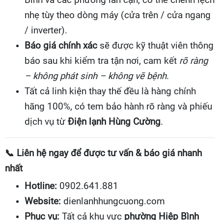
Bình và các phường lân cận, có thể chênh lệch
nhẹ tùy theo dòng máy (cửa trên / cửa ngang
/ inverter).
Báo giá chính xác
sẽ được kỹ thuật viên thông
báo sau khi kiểm tra tận nơi, cam kết
rõ ràng
– không phát sinh – không vẽ bệnh
.
Tất cả linh kiện thay thế đều là hàng chính
hãng 100%, có tem bảo hành rõ ràng và phiếu
dịch vụ từ
Điện lạnh Hùng Cường
.
📞
Liên hệ ngay để được tư vấn & báo giá nhanh
nhất
Hotline:
0902.641.881
Website:
dienlanhhungcuong.com
Phục vụ:
Tất cả khu vực
phường Hiệp Bình