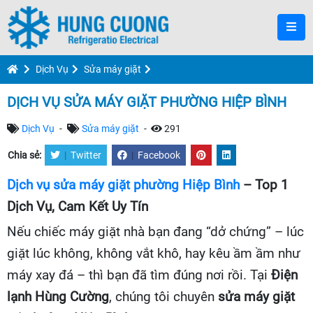
Dịch Vụ
Sửa máy giặt
DỊCH VỤ SỬA MÁY GIẶT PHƯỜNG HIỆP BÌNH
Dịch Vụ
-
Sửa máy giặt
-
291
Chia sẻ:
|
Twitter
|
Facebook
Dịch vụ sửa máy giặt phường Hiệp Bình
– Top 1
Dịch Vụ, Cam Kết Uy Tín
Nếu chiếc máy giặt nhà bạn đang “dở chứng” – lúc
giặt lúc không, không vắt khô, hay kêu ầm ầm như
máy xay đá – thì bạn đã tìm đúng nơi rồi. Tại
Điện
lạnh Hùng Cường
, chúng tôi chuyên
sửa máy giặt