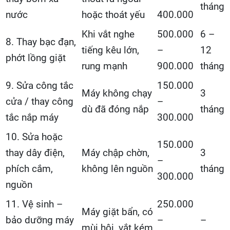
tháng
nước
hoặc thoát yếu
400.000
Khi vắt nghe
500.000
6 –
8. Thay bạc đạn,
tiếng kêu lớn,
–
12
phớt lồng giặt
rung mạnh
900.000
tháng
9. Sửa công tắc
150.000
Máy không chạy
3
cửa / thay công
–
dù đã đóng nắp
tháng
tắc nắp máy
300.000
10. Sửa hoặc
150.000
thay dây điện,
Máy chập chờn,
3
–
phích cắm,
không lên nguồn
tháng
300.000
nguồn
11. Vệ sinh –
250.000
Máy giặt bẩn, có
bảo dưỡng máy
–
–
mùi hôi, vắt kém