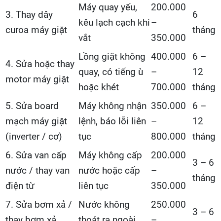
Máy quay yếu,
200.000
3. Thay dây
6
kêu lạch cạch khi
–
curoa máy giặt
tháng
vắt
350.000
Lồng giặt không
400.000
6 –
4. Sửa hoặc thay
quay, có tiếng ù
–
12
motor máy giặt
hoặc khét
700.000
tháng
5. Sửa board
Máy không nhận
350.000
6 –
mạch máy giặt
lệnh, báo lỗi liên
–
12
(inverter / cơ)
tục
800.000
tháng
6. Sửa van cấp
Máy không cấp
200.000
3 – 6
nước / thay van
nước hoặc cấp
–
tháng
điện từ
liên tục
350.000
7. Sửa bơm xả /
Nước không
250.000
3 – 6
thay bơm xả
thoát ra ngoài
–