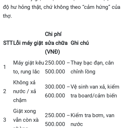
độ hư hỏng thật, chứ không theo “cảm hứng” của
thợ.
Chi phí
STT
Lỗi máy giặt
sửa chữa
Ghi chú
(VNĐ)
Máy giặt kêu
250.000 –
Thay bạc đạn, cân
1
to, rung lắc
500.000
chỉnh lồng
Không xả
300.000 –
Vệ sinh van xả, kiểm
2
nước / xả
600.000
tra board/cảm biến
chậm
Giặt xong
250.000 –
Kiểm tra bơm, van
3
vẫn còn xà
500.000
nước