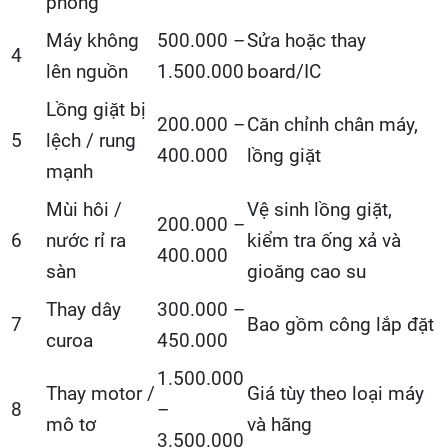
phòng
Máy không
500.000 –
Sửa hoặc thay
4
lên nguồn
1.500.000
board/IC
Lồng giặt bị
200.000 –
Căn chỉnh chân máy,
5
lệch / rung
400.000
lồng giặt
mạnh
Mùi hôi /
Vệ sinh lồng giặt,
200.000 –
6
nước rỉ ra
kiểm tra ống xả và
400.000
sàn
gioăng cao su
Thay dây
300.000 –
7
Bao gồm công lắp đặt
curoa
450.000
1.500.000
Thay motor /
Giá tùy theo loại máy
8
–
mô tơ
và hãng
3.500.000