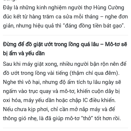
Đây là những kinh nghiệm người thợ Hùng Cường
đúc kết từ hàng trăm ca sửa mỗi tháng – nghe đơn
giản, nhưng hiệu quả thì “đáng đồng tiền bát gạo”.
Đừng để đồ giặt ướt trong lồng quá lâu – Mô-tơ sẽ
bị ẩm và yếu dần
Sau khi máy giặt xong, nhiều người bận rộn nên để
đồ ướt trong lồng vài tiếng (thậm chí qua đêm).
Nghe thì vô hại, nhưng độ ẩm tích tụ lâu ngày sẽ
ngấm vào trục quay và mô-tơ, khiến cuộn dây bị
oxi hóa, máy yếu dần hoặc chập IC điều khiển.
Nếu chưa kịp phơi, chỉ cần mở nắp máy và để
thông gió nhẹ, là đã giúp mô-tơ “thở” tốt hơn rồi.