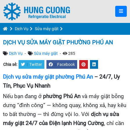
Dịch Vụ
Sửa máy giặt
DỊCH VỤ SỬA MÁY GIẶT PHƯỜNG PHÚ AN
Dịch Vụ
-
Sửa máy giặt
-
285
Chia sẻ:
|
Twitter
|
Facebook
Dịch vụ sửa máy giặt phường Phú An
– 24/7, Uy
Tín, Phục Vụ Nhanh
Nếu bạn đang ở
phường Phú An
và máy giặt bỗng
dưng “đình công” — không quay, không xả, hay kêu
to bất thường — thì đừng vội lo. Với
dịch vụ sửa
máy giặt 24/7 của Điện lạnh Hùng Cường
, chỉ cần