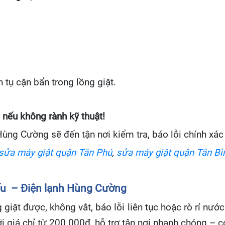
 tụ cặn bẩn trong lồng giặt.
 nếu không rành kỹ thuật!
ùng Cường sẽ đến tận nơi kiểm tra, báo lỗi chính xá
sửa máy giặt quận Tân Phú
,
sửa máy giặt quận Tân Bì
ếu – Điện lạnh Hùng Cường
 giặt được, không vắt, báo lỗi liên tục hoặc rò rỉ nư
 giá chỉ từ 200.000đ, hỗ trợ tận nơi nhanh chóng – c