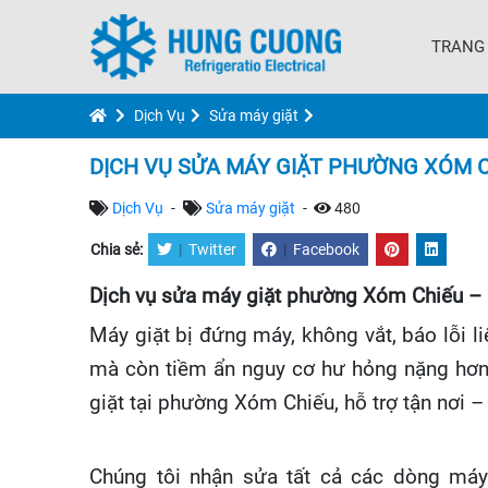
TRANG
Dịch Vụ
Sửa máy giặt
DỊCH VỤ SỬA MÁY GIẶT PHƯỜNG XÓM 
Dịch Vụ
-
Sửa máy giặt
-
480
Chia sẻ:
|
Twitter
|
Facebook
Dịch vụ sửa máy giặt phường Xóm Chiếu – C
Máy giặt bị đứng máy, không vắt, báo lỗi l
mà còn tiềm ẩn nguy cơ hư hỏng nặng hơn 
giặt tại phường Xóm Chiếu, hỗ trợ tận nơi 
Chúng tôi nhận sửa tất cả các dòng máy 