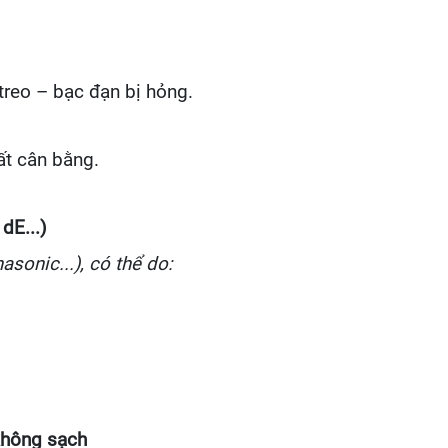
 treo – bạc đạn bị hỏng.
ất cân bằng.
 dE...)
sonic...), có thể do:
không sạch