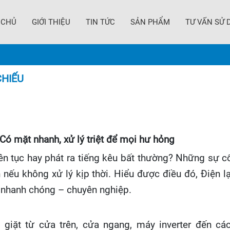
 CHỦ
GIỚI THIỆU
TIN TỨC
SẢN PHẨM
TƯ VẤN SỬ 
CHIẾU
ó mặt nhanh, xử lý triệt để mọi hư hỏng
iên tục hay phát ra tiếng kêu bất thường? Những sự cố
nếu không xử lý kịp thời. Hiểu được điều đó, Điện l
– nhanh chóng – chuyên nghiệp.
giặt từ cửa trên, cửa ngang, máy inverter đến c