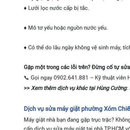
♦ Lưới lọc nước cấp bị tắc.
♦ Mô tơ yếu hoặc nguồn nước yếu.
♦ Có thể do lâu ngày không vệ sinh máy, tích
Gặp một trong các lỗi trên? Đừng cố tự sửa
📞
Gọi ngay 0902.641.881 – Kỹ thuật viên H
>>
Xem thêm dịch vụ khác tại Hùng Cường
:
Dịch vụ sửa máy giặt phường Xóm Chi
Máy giặt nhà bạn đang gặp trục trặc? Không
cấp dịch vụ sửa máy giặt tại nhà TP.HCM với