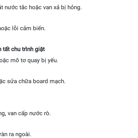
t nước tắc hoặc van xả bị hỏng.
oặc lỗi cảm biến.
tất chu trình giặt
oặc mô tơ quay bị yếu.
oặc sửa chữa board mạch.
ng, van cấp nước rò.
àn ra ngoài.