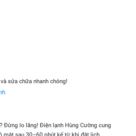
c và sửa chữa nhanh chóng!
nh
.
ớc? Đừng lo lắng! Điện lạnh Hùng Cường cung
ó mặt sau 30–60 phút kể từ khi đặt lịch.