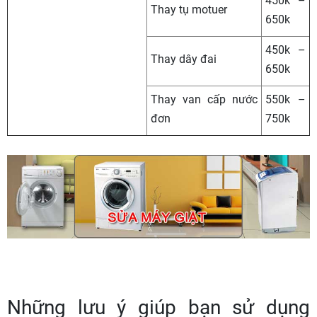
450k –
Thay tụ motuer
650k
450k –
Thay dây đai
650k
Thay van cấp nước
550k –
đơn
750k
Những lưu ý giúp bạn sử dụng