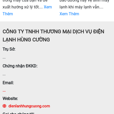
trong máy của bạn và đề
bảo dưỡng hay vệ sinh máy
xuất hướng xử lý tốt....
Xem
lạnh khi máy lạnh vẫn....
Thêm
Xem Thêm
CÔNG TY TNHH THƯƠNG MẠI DỊCH VỤ ĐIỆN
LẠNH HÙNG CƯỜNG
Trụ Sở:
...
Chứng nhận ĐKKD:
...
Email:
...
Website:
dienlanhhungcuong.com