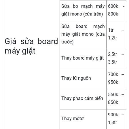
Sửa bo mạch máy
600k -
giặt mono (cửa trên)
800k
Sửa board mạch
1tr –
máy giặt mono (cửa
1,2tr
Giá sửa board
trước)
máy giặt
2,5tr –
Thay board máy giặt
3,5tr
700k –
Thay IC nguồn
950k
550k –
Thay phao cảm biến
850k
900k –
Thay môtơ
1,3tr