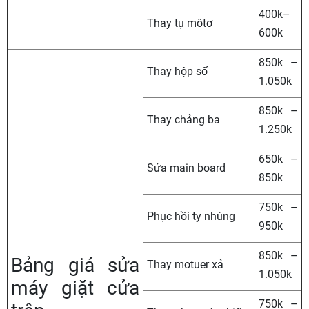
400k–
Thay tụ môtơ
600k
850k –
Thay hộp số
1.050k
850k –
Thay chảng ba
1.250k
650k –
Sửa main board
850k
750k –
Phục hồi ty nhúng
950k
850k –
Bảng giá sửa
Thay motuer xả
1.050k
máy giặt cửa
750k –