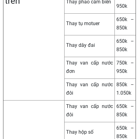
trên
Thay phao cảm biến
950k
650k –
Thay tụ motuer
850k
650k –
Thay dây đai
850k
Thay van cấp nước
750k –
đơn
950k
Thay van cấp nước
850k –
đôi
1.050k
Thay van cấp nước
650k –
đôi
850k
650k –
Thay hộp số
850k