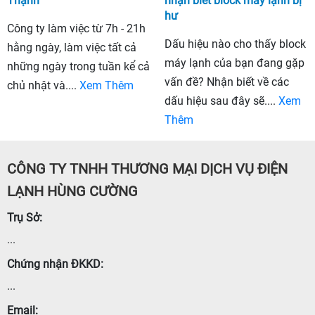
Thạnh
nhận biết block máy lạnh bị
hư
Công ty làm việc từ 7h - 21h
Dấu hiệu nào cho thấy block
hằng ngày, làm việc tất cả
máy lạnh của bạn đang gặp
những ngày trong tuần kể cả
vấn đề? Nhận biết về các
chủ nhật và....
Xem Thêm
dấu hiệu sau đây sẽ....
Xem
Thêm
CÔNG TY TNHH THƯƠNG MẠI DỊCH VỤ ĐIỆN
LẠNH HÙNG CƯỜNG
Trụ Sở:
...
Chứng nhận ĐKKD:
...
Email: