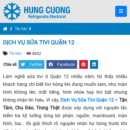
Tin tức
DỊCH VỤ SỬA TIVI QUẬN 12
Tin tức
-
4602
Chia sẻ:
|
Twitter
|
Facebook
Làm nghề sửa tivi ở Quận 12 nhiều năm, tôi thấy nhiều
khách hàng chỉ biết tivi hỏng khi đang muốn xem, như màn
hình không lên, mất tiếng, hình nhòe hay tivi bật nhưng
không nhận tín hiệu. Vì vậy,
Dịch Vụ Sửa Tivi Quận 12
– Tận
Tâm, Chu Đáo, Trung Thật
được xây dựng với nguyên tắc
kiểm tra kỹ lưỡng từng bộ phận: nguồn, mainboard, màn
hình, loa… rồi giải thích rõ nguyên nhân hư hỏng trước khi