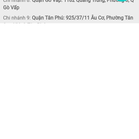
Chi nhánh 8:
Quận Gò Vấp: 1182 Quang Trung, Phường 8, Q
Gò Vấp
Chi nhánh 9:
Quận Tân Phú: 925/37/11 Âu Cơ, Phường Tân
Sơn Nhì, Q Tân Phú
Chi nhánh 10:
Quận Tân Bình: 387A, Trường Chinh, Phường
14, Q. Tân Bình
Chi nhánh 11:
Quận Bình Thạnh: 69 Nơ Trang Long, Phường
7, Q Bình Thạnh
Chi nhánh 12:
Quận Bình Tân: 293 Lê Văn Quới, Phường
Bình Trị Đông, Q Bình Tân
Chi nhánh 13:
Quận 9: 358 Lê Văn Việt, P Tăng Nhơn Phú B,
Q. 9
Chi nhánh 14:
Quận 7: 260 Lê Văn Lương, P Tân Hưng, Q. 7
Chi nhánh 15:
Quận 8: 182 Cao Lỗ, Phường 4. Q. 8
Chi nhánh 16:
Quận 2: 68 Trần Não. P. Bình An. Q. 2