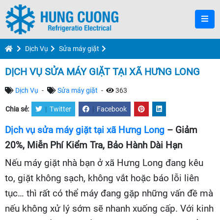
Dịch Vụ
Sửa máy giặt
DỊCH VỤ SỬA MÁY GIẶT TẠI XÃ HƯNG LONG
Dịch Vụ
-
Sửa máy giặt
-
363
Chia sẻ:
|
Twitter
|
Facebook
Dịch vụ sửa máy giặt tại xã Hưng Long
– Giảm
20%, Miễn Phí Kiểm Tra, Bảo Hành Dài Hạn
Nếu máy giặt nhà bạn ở xã Hưng Long đang kêu
to, giặt không sạch, không vắt hoặc báo lỗi liên
tục… thì rất có thể máy đang gặp những vấn đề mà
nếu không xử lý sớm sẽ nhanh xuống cấp. Với kinh