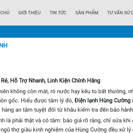
 CHỦ
GIỚI THIỆU
TIN TỨC
SẢN PHẨM
TƯ VẤN SỬ 
ÀNH
 Rẻ, Hỗ Trợ Nhanh, Linh Kiện Chính Hãng
hiên không còn mát, rò nước hay kêu to bất thường, nh
guồn gốc. Hiểu được tâm lý đó,
Điện lạnh Hùng Cường
h hàng an tâm tuyệt đối từ khâu kiểm tra đến bảo hành
 là phải thật và có tâm: báo giá rõ ràng, chỉ sửa khi c
 ngũ thợ giàu kinh nghiệm của Hùng Cường đều xử lý 