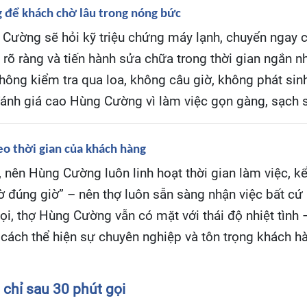
g để khách chờ lâu trong nóng bức
g Cường sẽ hỏi kỹ triệu chứng máy lạnh, chuyển ngay 
á rõ ràng và tiến hành sửa chữa trong thời gian ngắn nh
không kiểm tra qua loa, không câu giờ, không phát si
đánh giá cao Hùng Cường vì làm việc gọn gàng, sạch s
heo thời gian của khách hàng
 nên Hùng Cường luôn linh hoạt thời gian làm việc, kể 
ờ đúng giờ” – nên thợ luôn sẵn sàng nhận việc bất cứ 
gọi, thợ Hùng Cường vẫn có mặt với thái độ nhiệt tình 
à cách thể hiện sự chuyên nghiệp và tôn trọng khách h
chỉ sau 30 phút gọi