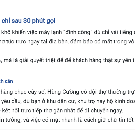
chỉ sau 30 phút gọi
khô khiến việc máy lạnh “đình công” dù chỉ vài tiếng 
thợ túc trực ngay tại địa bàn, đảm bảo có mặt trong v
, mà là giải quyết triệt để để khách hàng thật sự yên 
ch cần
n hàng chục cây số, Hùng Cường có đội thợ thường trự
yêu cầu, dù bạn ở khu dân cư, khu trọ hay hộ kinh do
ẽ kết nối trực tiếp thợ gần nhất để di chuyển ngay.
in tưởng, và việc có mặt nhanh là cách giữ chữ tín tốt 