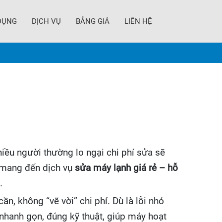
DỤNG
DỊCH VỤ
BẢNG GIÁ
LIÊN HỆ
iều người thường lo ngại chi phí sửa sẽ
mang đến dịch vụ
sửa máy lạnh giá rẻ – hỗ
.
ần, không “vẽ vời” chi phí. Dù là lỗi nhỏ
nhanh gọn, đúng kỹ thuật, giúp máy hoạt