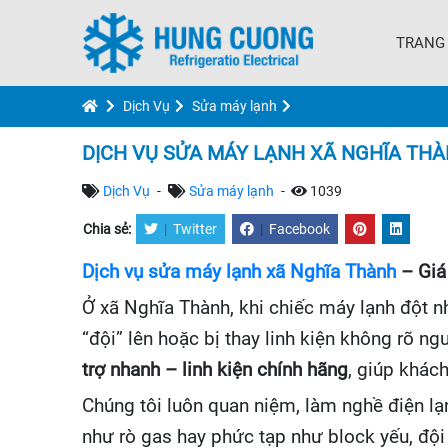
TRANG
Dịch Vụ
Sửa máy lạnh
DỊCH VỤ SỬA MÁY LẠNH XÃ NGHĨA TH
Dịch Vụ
-
Sửa máy lạnh
-
1039
Chia sẻ:
|
Twitter
|
Facebook
Dịch vụ sửa máy lạnh xã Nghĩa Thành
– Giá
Ở xã Nghĩa Thành, khi chiếc máy lạnh đột n
“đội” lên hoặc bị thay linh kiện không rõ n
trợ nhanh – linh kiện chính hãng
, giúp khác
Chúng tôi luôn quan niệm, làm nghề điện lạnh
như rò gas hay phức tạp như block yếu, đội