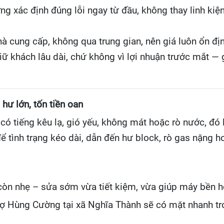
 xác định đúng lỗi ngay từ đầu, không thay linh kiện
hà cung cấp, không qua trung gian, nên giá luôn ổn đị
ữ khách lâu dài, chứ không vì lợi nhuận trước mắt — g
hư lớn, tốn tiền oan
ó tiếng kêu lạ, gió yếu, không mát hoặc rò nước, đó
ể tình trạng kéo dài, dẫn đến hư block, rò gas nặng h
 còn nhẹ – sửa sớm vừa tiết kiệm, vừa giúp máy bền h
hợ Hùng Cường tại xã Nghĩa Thành sẽ có mặt nhanh tro