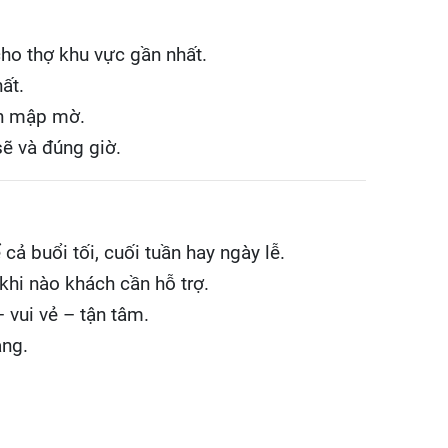
cho thợ khu vực gần nhất.
ất.
nh mập mờ.
ẽ và đúng giờ.
cả buổi tối, cuối tuần hay ngày lễ.
khi nào khách cần hỗ trợ.
– vui vẻ – tận tâm.
àng.