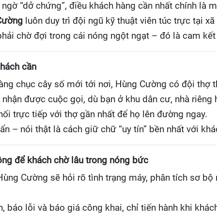
ất ngờ “dở chứng”, điều khách hàng cần nhất chính là 
Cường
luôn duy trì đội ngũ kỹ thuật viên túc trực tại
phải chờ đợi trong cái nóng ngột ngạt – đó là cam kế
 khách cần
hàng chục cây số mới tới nơi, Hùng Cường có đội thợ 
 nhận được cuộc gọi, dù bạn ở khu dân cư, nhà riêng
ối trực tiếp với thợ gần nhất để họ lên đường ngay.
ẩn – nói thật là cách giữ chữ “uy tín” bền nhất với kh
hông để khách chờ lâu trong nóng bức
Hùng Cường sẽ hỏi rõ tình trạng máy, phân tích sơ bộ
n, báo lỗi và báo giá công khai, chỉ tiến hành khi khác