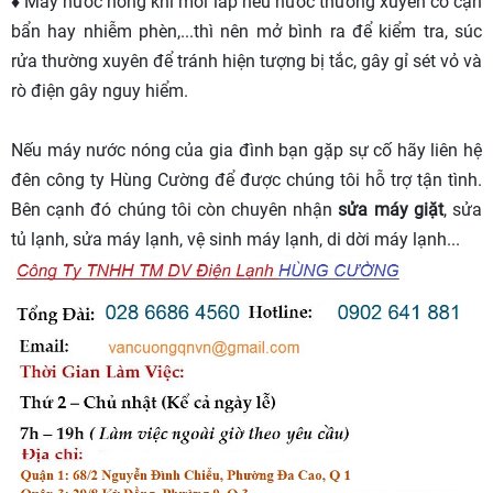
♦ Máy nước nóng khi mới lắp nếu nước thường xuyên có cặn
bẩn hay nhiễm phèn,...thì nên mở bình ra để kiểm tra, súc
rửa thường xuyên để tránh hiện tượng bị tắc, gây gỉ sét vỏ và
rò điện gây nguy hiểm.
Nếu máy nước nóng của gia đình bạn gặp sự cố hãy liên hệ
đên công ty Hùng Cường để được chúng tôi hỗ trợ tận tình.
Bên cạnh đó chúng tôi còn chuyên nhận
sửa máy giặt
, sửa
tủ lạnh, sửa máy lạnh, vệ sinh máy lạnh, di dời máy lạnh...