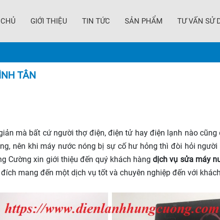
 CHỦ
GIỚI THIỆU
TIN TỨC
SẢN PHẨM
TƯ VẤN SỬ 
ÌNH TÂN
n mà bất cứ người thợ điện, điện tử hay điện lạnh nào cũng 
ng, nên khi máy nước nóng bị sự cố hư hỏng thì đòi hỏi người t
ng Cường xin giới thiệu đến quý khách hàng
dịch vụ sửa máy n
đích mang đến một dịch vụ tốt và chuyên nghiệp đến với khác