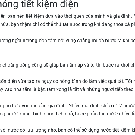
óng tiết kiệm điện
ên bạn nên tiết kiệm dựa vào thói quen của mình và gia đình. 
 nữa, bạn thậm chí có thể thử tắt nước trong khi đang thoa xà 
ường ngồi lì trong bồn tắm bởi vì họ chẳng muốn bước ra khi b
 choàng bông cũng sẽ giúp bạn ấm áp và tự tin bước ra khỏi p
ốn điện vừa tạo ra nguy cơ hỏng bình do làm việc quá tải. Tốt 
 vào nhà tắm là bật, tắm xong là tắt và những người tiếp theo l
h phù hợp với nhu cầu gia đình. Nhiều gia đình chỉ có 1-2 ngư
ông người dùng bình dung tích nhỏ, buộc phải đun nước nhiều l
 vòi nước có lưu lượng nhỏ, bạn có thể sử dụng nước tiết kiệm 