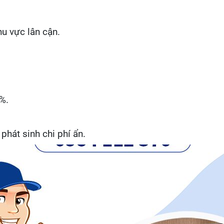
hu vực lân cận.
%.
 phát sinh chi phí ẩn.