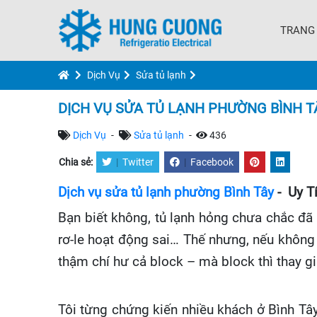
TRANG
Dịch Vụ
Sửa tủ lạnh
DỊCH VỤ SỬA TỦ LẠNH PHƯỜNG BÌNH T
Dịch Vụ
-
Sửa tủ lạnh
-
436
Chia sẻ:
|
Twitter
|
Facebook
Dịch vụ sửa tủ lạnh phường Bình Tây
- Uy T
Bạn biết không, tủ lạnh hỏng chưa chắc đã vì
rơ-le hoạt động sai… Thế nhưng, nếu không x
thậm chí hư cả block – mà block thì thay gi
Tôi từng chứng kiến nhiều khách ở Bình Tâ