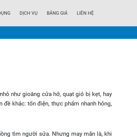
DỤNG
DỊCH VỤ
BẢNG GIÁ
LIÊN HỆ
i nhỏ như gioăng cửa hở, quạt gió bị kẹt, hay
vấn đề khác: tốn điện, thực phẩm nhanh hỏng,
cuồng tìm người sửa. Nhưng may mắn là, khi