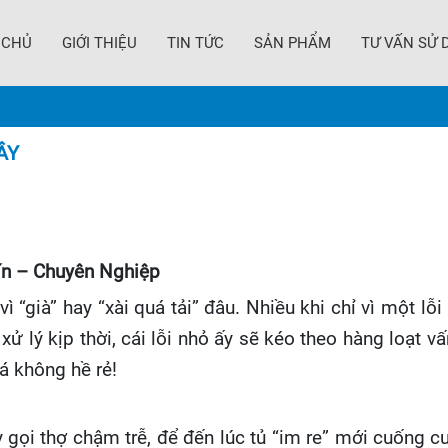
 CHỦ
GIỚI THIỆU
TIN TỨC
SẢN PHẨM
TƯ VẤN SỬ 
ÂY
ín – Chuyên Nghiệp
 “già” hay “xài quá tải” đâu. Nhiều khi chỉ vì một lỗ
ử lý kịp thời, cái lỗi nhỏ ấy sẽ kéo theo hàng loạt 
á không hề rẻ!
y gọi thợ chậm trễ, để đến lúc tủ “im re” mới cuống 