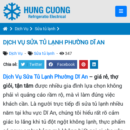
Dịch Vụ
Sửa tủ lạnh
DỊCH VỤ SỬA TỦ LẠNH PHƯỜNG DĨ AN
Dịch Vụ
-
Sửa tủ lạnh
-
347
Chia sẻ:
|
Twitter
|
Facebook
Dịch Vụ Sửa Tủ Lạnh Phường Dĩ An
– giá rẻ, thợ
giỏi, tận tâm
được nhiều gia đình lựa chọn không
phải vì quảng cáo rầm rộ, mà vì làm đúng việc
khách cần. Là người trực tiếp đi sửa tủ lạnh nhiều
năm tại khu vực Dĩ An, chúng tôi hiểu rất rõ cảm
giác lo lắng khi tủ đột ngột không lạnh, thực phẩm