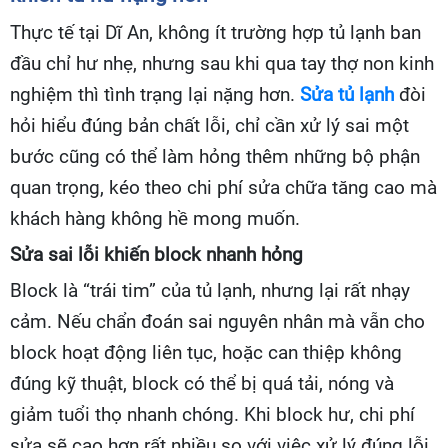
Thực tế tại Dĩ An, không ít trường hợp tủ lạnh ban
đầu chỉ hư nhẹ, nhưng sau khi qua tay thợ non kinh
nghiệm thì tình trạng lại nặng hơn.
Sửa tủ lạnh
đòi
hỏi hiểu đúng bản chất lỗi, chỉ cần xử lý sai một
bước cũng có thể làm hỏng thêm những bộ phận
quan trọng, kéo theo chi phí sửa chữa tăng cao mà
khách hàng không hề mong muốn.
Sửa sai lỗi khiến block nhanh hỏng
Block là “trái tim” của tủ lạnh, nhưng lại rất nhạy
cảm. Nếu chẩn đoán sai nguyên nhân mà vẫn cho
block hoạt động liên tục, hoặc can thiệp không
đúng kỹ thuật, block có thể bị quá tải, nóng và
giảm tuổi thọ nhanh chóng. Khi block hư, chi phí
sửa sẽ cao hơn rất nhiều so với việc xử lý đúng lỗi