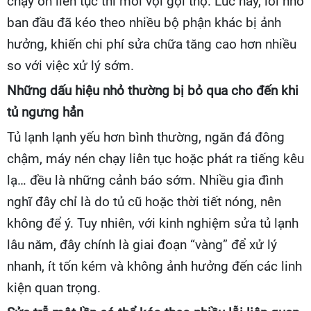
chạy ồn liên tục thì mới vội gọi thợ. Lúc này, lỗi nhỏ
ban đầu đã kéo theo nhiều bộ phận khác bị ảnh
hưởng, khiến chi phí sửa chữa tăng cao hơn nhiều
so với việc xử lý sớm.
Những dấu hiệu nhỏ thường bị bỏ qua cho đến khi
tủ ngưng hẳn
Tủ lạnh lạnh yếu hơn bình thường, ngăn đá đông
chậm, máy nén chạy liên tục hoặc phát ra tiếng kêu
lạ… đều là những cảnh báo sớm. Nhiều gia đình
nghĩ đây chỉ là do tủ cũ hoặc thời tiết nóng, nên
không để ý. Tuy nhiên, với kinh nghiệm sửa tủ lạnh
lâu năm, đây chính là giai đoạn “vàng” để xử lý
nhanh, ít tốn kém và không ảnh hưởng đến các linh
kiện quan trọng.