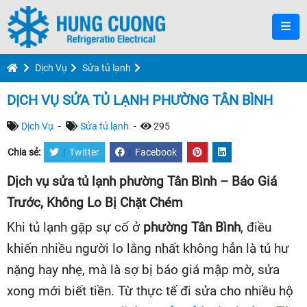
Dịch Vụ
Sửa tủ lạnh
DỊCH VỤ SỬA TỦ LẠNH PHƯỜNG TÂN BÌNH
Dịch Vụ
-
Sửa tủ lạnh
-
295
Chia sẻ:
|
Twitter
|
Facebook
Dịch vụ sửa tủ lạnh phường Tân Bình – Báo Giá
Trước, Không Lo Bị Chặt Chém
Khi tủ lạnh gặp sự cố ở
phường Tân Bình
, điều
khiến nhiều người lo lắng nhất không hẳn là tủ hư
nặng hay nhẹ, mà là sợ bị báo giá mập mờ, sửa
xong mới biết tiền. Từ thực tế đi sửa cho nhiều hộ