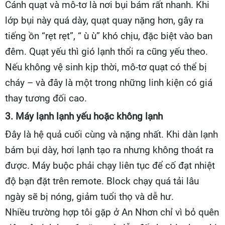
Cánh quạt và mô-tơ là nơi bụi bám rất nhanh. Khi
lớp bụi này quá dày, quạt quay nặng hơn, gây ra
tiếng ồn “rẹt rẹt”, “ ù ù” khó chịu, đặc biệt vào ban
đêm. Quạt yếu thì gió lạnh thổi ra cũng yếu theo.
Nếu không vệ sinh kịp thời, mô-tơ quạt có thể bị
cháy – và đây là một trong những linh kiện có giá
thay tương đối cao.
3. Máy lạnh lạnh yếu hoặc không lạnh
Đây là hệ quả cuối cùng và nặng nhất. Khi dàn lạnh
bám bụi dày, hơi lạnh tạo ra nhưng không thoát ra
được. Máy buộc phải chạy liên tục để cố đạt nhiệt
độ bạn đặt trên remote. Block chạy quá tải lâu
ngày sẽ bị nóng, giảm tuổi thọ và dễ hư.
Nhiều trường hợp tôi gặp ở An Nhơn chỉ vì bỏ quên