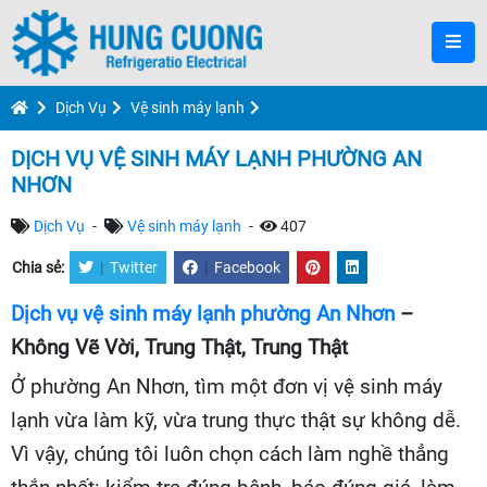
Dịch Vụ
Vệ sinh máy lạnh
DỊCH VỤ VỆ SINH MÁY LẠNH PHƯỜNG AN
NHƠN
Dịch Vụ
-
Vệ sinh máy lạnh
-
407
Chia sẻ:
|
Twitter
|
Facebook
Dịch vụ vệ sinh máy lạnh phường An Nhơn
–
Không Vẽ Vời, Trung Thật, Trung Thật
Ở phường An Nhơn, tìm một đơn vị vệ sinh máy
lạnh vừa làm kỹ, vừa trung thực thật sự không dễ.
Vì vậy, chúng tôi luôn chọn cách làm nghề thẳng