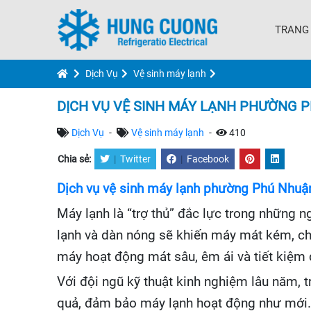
TRANG
Dịch Vụ
Vệ sinh máy lạnh
DỊCH VỤ VỆ SINH MÁY LẠNH PHƯỜNG 
Dịch Vụ
-
Vệ sinh máy lạnh
-
410
Chia sẻ:
|
Twitter
|
Facebook
Dịch vụ vệ sinh máy lạnh phường Phú Nhuậ
Máy lạnh là “trợ thủ” đắc lực trong những 
lạnh và dàn nóng sẽ khiến máy mát kém, ch
máy hoạt động mát sâu, êm ái và tiết kiệm 
Với đội ngũ kỹ thuật kinh nghiệm lâu năm, tr
quả, đảm bảo máy lạnh hoạt động như mới. D