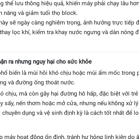
ông thể lưu thông hiệu quả, khiến máy phải chạy lâu 
n năng và giảm tuổi thọ block.
này sẽ ngày càng nghiêm trọng, ảnh hưởng trực tiếp đ
, thay lọc khí, kiểm tra khay nước ngưng và dàn nóng đ
hận ra nhưng nguy hại cho sức khỏe
 phổ biến là mùi hôi khó chịu hoặc mùi ẩm mốc trong
ưng và đường ống thoát nước.
chịu, mà còn gây hại đường hô hấp, đặc biệt với trẻ 
sấy, nến thơm hoặc mở cửa, nhưng nếu không xử lý tr
chuyên dụng và vệ sinh định kỳ là cách tốt nhất để 
iúp máy hoạt động ổn định, tránh hư hỏng linh kiện do