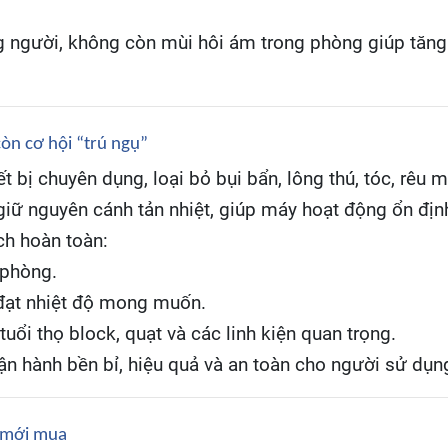
 người, không còn mùi hôi ám trong phòng giúp tăng s
òn cơ hội “trú ngụ”
iết bị chuyên dụng, loại bỏ bụi bẩn, lông thú, tóc, rê
iữ nguyên cánh tản nhiệt, giúp máy hoạt động ổn định,
ch hoàn toàn:
 phòng.
đạt nhiệt độ mong muốn.
ổi thọ block, quạt và các linh kiện quan trọng.
n hành bền bỉ, hiệu quả và an toàn cho người sử dụn
 mới mua