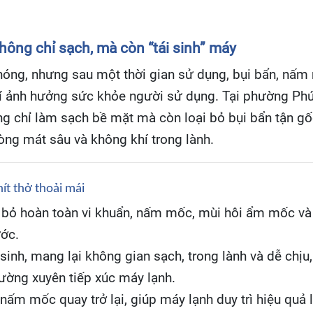
hông chỉ sạch, mà còn “tái sinh” máy
 nóng, nhưng sau một thời gian sử dụng, bụi bẩn, nấm 
hí ảnh hưởng sức khỏe người sử dụng. Tại phường Ph
g chỉ làm sạch bề mặt mà còn loại bỏ bụi bẩn tận gốc
òng mát sâu và không khí trong lành.
ít thở thoải mái
bỏ hoàn toàn vi khuẩn, nấm mốc, mùi hôi ẩm mốc và c
ước.
inh, mang lại không gian sạch, trong lành và dễ chịu, 
ường xuyên tiếp xúc máy lạnh.
ấm mốc quay trở lại, giúp máy lạnh duy trì hiệu quả