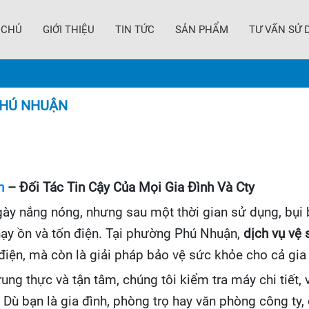
 CHỦ
GIỚI THIỆU
TIN TỨC
SẢN PHẨM
TƯ VẤN SỬ 
PHÚ NHUẬN
n
– Đối Tác Tin Cậy Của Mọi Gia Đình Và Cty
ngày nắng nóng, nhưng sau một thời gian sử dụng, bụi 
ạy ồn và tốn điện. Tại phường Phú Nhuận,
dịch vụ vệ 
điện, mà còn là giải pháp bảo vệ sức khỏe cho cả gia 
ung thực và tận tâm, chúng tôi kiểm tra máy chi tiết, 
ù bạn là gia đình, phòng trọ hay văn phòng công ty, 